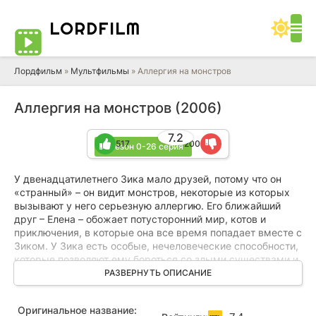
LORD
FILM
Лордфильм
»
Мультфильмы
» Аллергия на монстров
Аллергия на монстров (2006)
7.2
517
200
2 сезон 0-26 серия
У двенадцатилетнего Зика мало друзей, потому что он
«странный» – он видит монстров, некоторые из которых
вызывают у него серьезную аллергию. Его ближайший
друг – Елена – обожает потусторонний мир, котов и
приключения, в которые она все время попадает вместе с
Зиком. У Зика есть особые, нечеловеческие способности,
которые позволяют ему бороться со злыми существами и
находить общий язык с безобидными монстрами, такими
РАЗВЕРНУТЬ ОПИСАНИЕ
как обжора Бомбо, большим розовым чудищем,
обожающим хорошо поесть. В команду охотников на
Оригинальное название:
нежить входит и говорящий кот мальчика – сфинкс