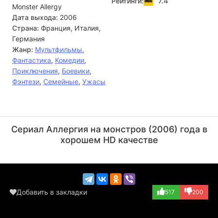
7.4
Рейтинги:
Monster Allergy
Тимоти. Из серии в серию ребята будут все больше
узнавать о мире монстров, своих способностях, и о том,
Дата выхода:
2006
откуда они эти сверхъестественные силы появились.
Страна:
Франция, Италия,
Германия
Жанр:
Мультфильмы
,
Фантастика
,
Комедии
,
Приключения
,
Боевики
,
Фэнтези
,
Семейные
,
Ужасы
Марк Камачо
Мишель Перрон
Актёр
Актёр
Сериал Аллергия на монстров (2006) года в
(Zob)
(Timothy)
хорошем HD качестве
Добавить в закладки
517
200