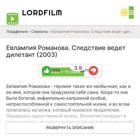
LORD
FILM
Лордфильм
»
Сериалы
» Евлампия Романова. Следствие ведет дилетант
Евлампия Романова. Следствие ведет
дилетант (2003)
3.9
1955
3071
3 сезон 1-15 серия
Евлампия Романова - героиня такая же необычная, как и
ее имя, которое она придумала себе сама. Когда-то она
была богатой, инфантильно-капризной особой,
неприспособленной к самостоятельной жизни, и во всем
полагалась на мужа, который оказался предателем.
Лишившись единственной опоры, Евлампия попадает в
реальный мир, где ей приходится самой заботиться о себе
и совершать хозяйственные подвиги: готовить, мыть
РАЗВЕРНУТЬ ОПИСАНИЕ
посуду и ходить в магазин.