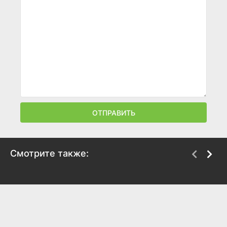
ОТПРАВИТЬ
Смотрите также:
Даша Васильева.
Марш Турецкого
Любительница
2000
частного сыска:
Крутые наследнички
5.7
4.8
2003