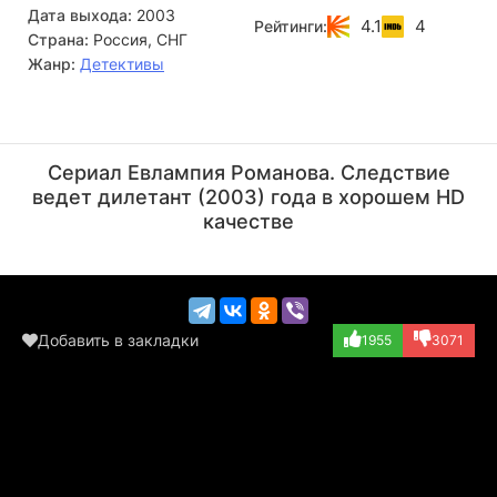
Дата выхода:
2003
Неожиданно в Евлампии открывается талант частного
4.1
4
Рейтинги:
Страна:
Россия, СНГ
детектива. В «прошлой жизни» она увлекалась
криминальным чтивом, а теперь, благодаря своей
Жанр:
Детективы
интуиции, сама раскрывает самые загадочные и темные
преступления. У талантливой дилетантки все впереди!
Александр Числов
Ольга Хохлова
Актёр
Актёр
Сериал Евлампия Романова. Следствие
(продавец)
ведет дилетант (2003) года в хорошем HD
качестве
Добавить в закладки
1955
3071