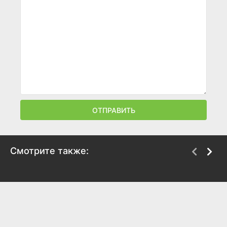
ОТПРАВИТЬ
Смотрите также:
Путь Карлито
Подставное тело
1993
1984
7.9
7.9
6.7
6.8