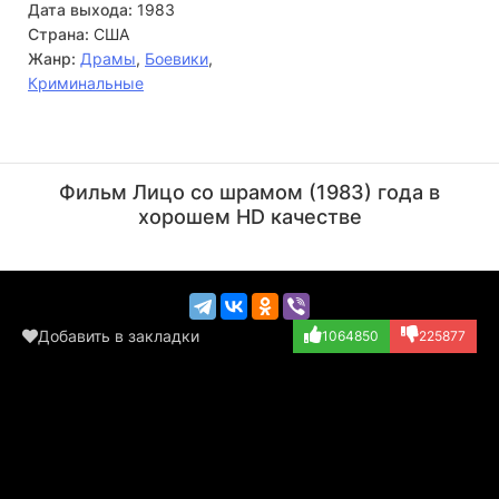
Дата выхода:
1983
Страна:
США
Жанр:
Драмы
,
Боевики
,
Криминальные
Боб Харкс
Джимми Стар
Актёр
Актёр
Фильм Лицо со шрамом (1983) года в
(Reporter, в тит...)
(Boy at Pool, в...)
хорошем HD качестве
Добавить в закладки
1064850
225877