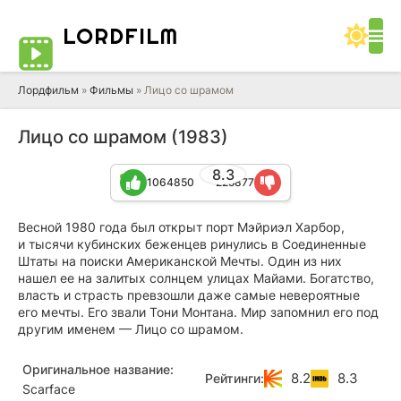
LORD
FILM
Лордфильм
»
Фильмы
» Лицо со шрамом
Лицо со шрамом (1983)
8.3
1064850
225877
Весной 1980 года был открыт порт Мэйриэл Харбор,
и тысячи кубинских беженцев ринулись в Соединенные
Штаты на поиски Американской Мечты. Один из них
нашел ее на залитых солнцем улицах Майами. Богатство,
власть и страсть превзошли даже самые невероятные
его мечты. Его звали Тони Монтана. Мир запомнил его под
другим именем — Лицо со шрамом.
Оригинальное название:
8.2
8.3
Рейтинги:
Scarface