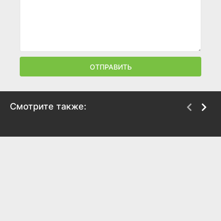
ОТПРАВИТЬ
Смотрите также:
Тот, кто гасит свет
Шультес
2008
2008
6.8
6
6.1
6