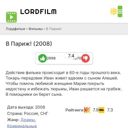
LORD
FILM
Лордфильм
»
Фильмы
» В Париж!
В Париж! (2008)
7.4
2998
1070
Действие фильма происходит в 60-е годы прошлого века.
Токарь-передовик Иван живет вдвоем с сыном Алешей.
Чтобы помочь любимой женщине Марии покрыть
недостачу и избежать тюрьмы, Иван решается на грабеж.
В помощники он берет сына.
Дата выхода:
2008
7.9
7.3
Рейтинги:
Страна:
Россия, СНГ
Жанр:
Драмы
,
Криминальные