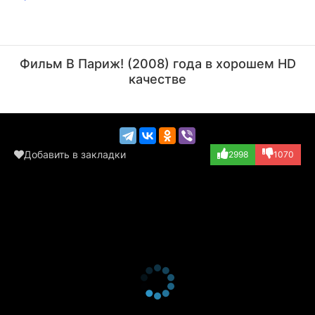
Анатолий Зиновенко
Сергей Сипливый
Актёр
Актёр
Фильм В Париж! (2008) года в хорошем HD
(друг Ивана)
(парторг)
качестве
Добавить в закладки
2998
1070