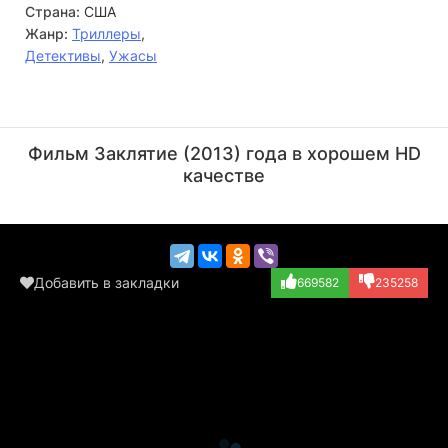
Страна:
США
Жанр:
Триллеры
,
Детективы
,
Ужасы
Стив Култер
Джеймс Ван
Актёр
Режиссёр
Фильм Заклятие (2013) года в хорошем HD
(Father Gordon)
качестве
Добавить в закладки
669582
235258