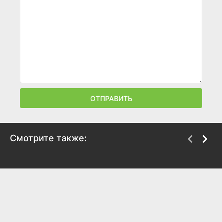
ОТПРАВИТЬ
Смотрите также:
Заклятие 2
Проклятие Аннабель
2016
2014
7.1
7.3
5.8
5.5