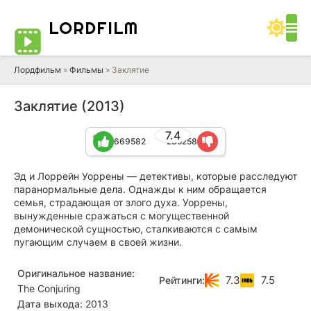
LORD
FILM
Лордфильм
»
Фильмы
» Заклятие
Заклятие (2013)
7.4
669582
235258
Эд и Лоррейн Уоррены — детективы, которые расследуют
паранормальные дела. Однажды к ним обращается
семья, страдающая от злого духа. Уоррены,
вынужденные сражаться с могущественной
демонической сущностью, сталкиваются с самым
пугающим случаем в своей жизни.
Оригинальное название:
7.3
7.5
Рейтинги:
The Conjuring
Дата выхода:
2013