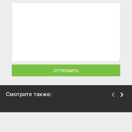
ОТПРАВИТЬ
Смотрите также:
Экстремальные гонки
Двойная рокировка
2005
2002
7
6.4
7.7
8