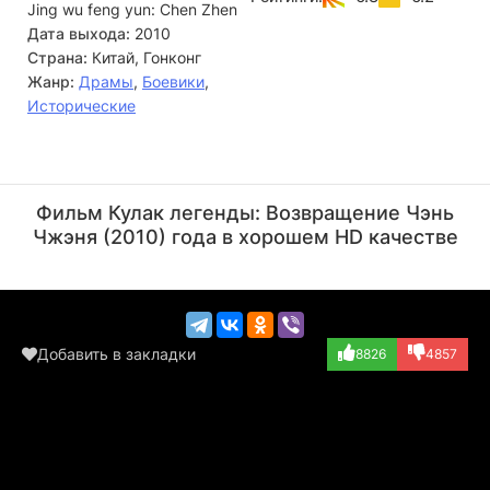
Jing wu feng yun: Chen Zhen
Дата выхода:
2010
Страна:
Китай, Гонконг
Жанр:
Драмы
,
Боевики
,
Исторические
Донни Йен
Эндрю Лау
Актёр
Режиссёр
Фильм Кулак легенды: Возвращение Чэнь
(Chen Zhen)
Чжэня (2010) года в хорошем HD качестве
Добавить в закладки
8826
4857