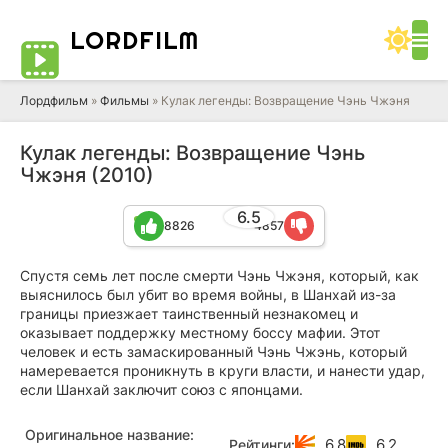
LORD
FILM
Лордфильм
»
Фильмы
» Кулак легенды: Возвращение Чэнь Чжэня
Кулак легенды: Возвращение Чэнь
Чжэня (2010)
6.5
8826
4857
Спустя семь лет после смерти Чэнь Чжэня, который, как
выяснилось был убит во время войны, в Шанхай из-за
границы приезжает таинственный незнакомец и
оказывает поддержку местному боссу мафии. Этот
человек и есть замаскированный Чэнь Чжэнь, который
намеревается проникнуть в круги власти, и нанести удар,
если Шанхай заключит союз с японцами.
Оригинальное название:
6.8
6.2
Рейтинги: