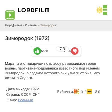
LORD
FILM
Лордфильм
»
Фильмы
» Зимородок
Зимородок (1972)
7.3
5558
2025
Марат и его товарищи по классу разыскивают героя
войны, партизана-подрывника известного под именем
Зимородок, о подвиге которого они узнали от бывшего
летчика Седого.
Дата выхода:
1972
8.4
6.8
Рейтинги:
Страна:
СССР, СНГ
Жанр:
Военные