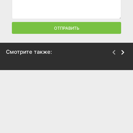
ОТПРАВИТЬ
Смотрите также:
Война под крышами
Седьмая пуля
1967
1972
6.2
6.6
6.6
6.4