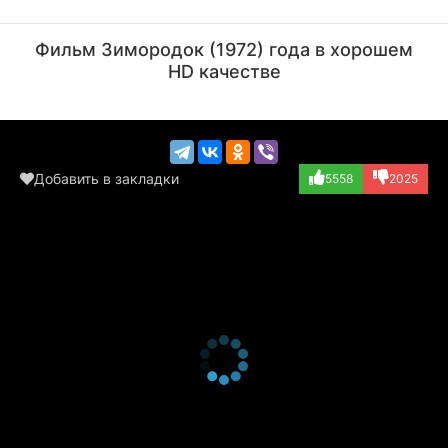
Аркадий Трусов
Александр Самойлов
Актёр
Актёр
Фильм Зимородок (1972) года в хорошем
(старик - путево...)
(Зимородок)
HD качестве
Добавить в закладки
5558
2025