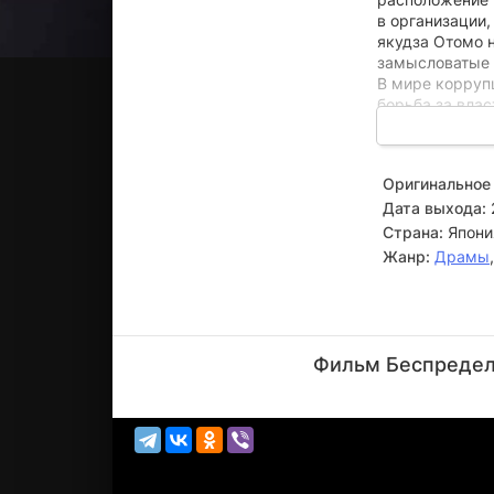
в организации
якудза Отомо 
замысловатые 
В мире коррупц
борьба за влас
Оригинальное 
Дата выхода:
Страна:
Япони
Жанр:
Драмы
Такеши
Китано
Фильм Беспредел 
Режиссёр,
Актёр
(Ôtomo (в
титрах...)