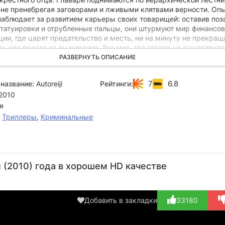
, не пренебрегая заговорами и лживыми клятвами верности. Оп
наблюдает за развитием карьеры своих товарищей: оставив поз
татуировки и отрубленные пальцы, они штурмуют мир финансов
ии, где царят предательство и месть, ни на минуту не прекращ
ть или просто за выживание. Это мир, где героев не существует
РАЗВЕРНУТЬ ОПИСАНИЕ
7
6.8
название:
Autoreiji
Рейтинги:
2010
я
,
Триллеры
,
Криминальные
Дзюн
Рэндзи
Фумиё
Тэтта
Ма
Кунимура
Исибаси
Кохината
Сугимото
Ми
(2010) года в хорошем HD качестве
Актёр
Актёр
Актёр
Актёр
А
(Ikemoto)
(Murase)
(Kataoka)
(Ozawa)
(Sa
t
Добавить в закладки
33180