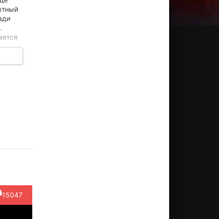
ытный
ади
.
ается
.
саки
Токио
Киппэй
Кэнтаро
Рё Касэ
ура
Эмото
Сина
Симадзу
Актёр
ктёр
Актёр
Актёр
Актёр
(Ishihara)
nnokai
(Emoto)
(Mizuno)
hug)
15047