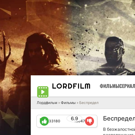
LORD
FILM
ФИЛЬМЫ
СЕРИА
Лордфильм
»
Фильмы
» Беспредел
Беспредел
6.9
33180
15047
В безжалостной
расположение 