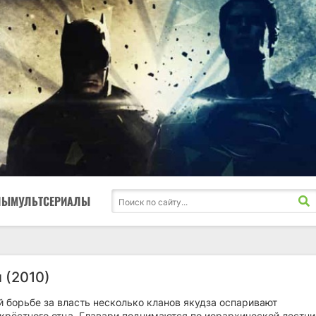
ЛЫ
МУЛЬТСЕРИАЛЫ
 (2010)
 борьбе за власть несколько кланов якудза оспаривают
крёстного отца. Главари поднимаются по иерархической лестн