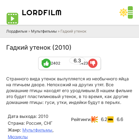
LORD
FILM
Лордфильм
»
Мультфильмы
» Гадкий утенок
Гадкий утенок (2010)
6.3
2402
1423
Странного вида утенок вылупляется из необычного яйца
на птичьем дворе. Непохожий на других утят. Все
домашние птицы находят его уродливым.В нашем фильме
это будет пластилиновый утенок, в то время, как другие
домашние птицы: гуси, утки, индейки будут в перьях.
Дата выхода:
2010
6.2
6.6
Рейтинги:
Страна:
Россия, СНГ
Жанр:
Мультфильмы
,
Мюзиклы