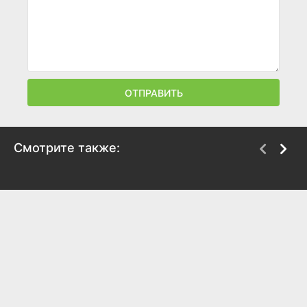
ОТПРАВИТЬ
Смотрите также:
Кот в сапогах
Серый волк энд
Красная шапочка
1996
1990
7.6
7.6
8.3
7.4