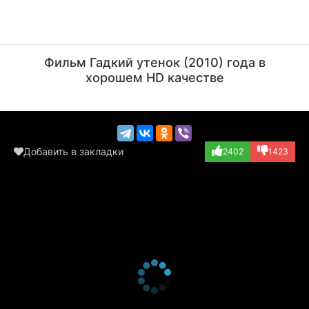
Армен Джигарханян
Юлия Рутберг
Актёр
Актёр
Фильм Гадкий утенок (2010) года в
(индюк, озвучка)
(мама-курица, оз...)
хорошем HD качестве
Добавить в закладки
2402
1423