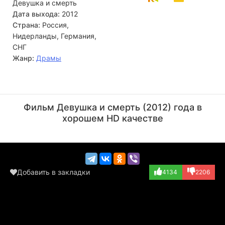
Девушка и смерть
Дата выхода:
2012
Страна:
Россия,
Нидерланды, Германия,
СНГ
Жанр:
Драмы
Сергей Маковецкий
Рената Литвинова
Актёр
Актёр
Фильм Девушка и смерть (2012) года в
(Old Nicolai)
(Nina)
хорошем HD качестве
Добавить в закладки
4134
2206