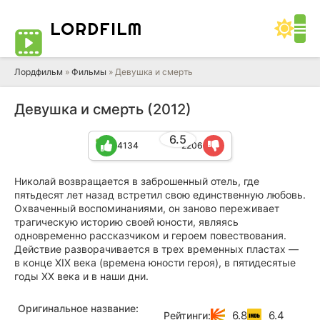
LORD
FILM
Лордфильм
»
Фильмы
» Девушка и смерть
Девушка и смерть (2012)
6.5
4134
2206
Николай возвращается в заброшенный отель, где
пятьдесят лет назад встретил свою единственную любовь.
Охваченный воспоминаниями, он заново переживает
трагическую историю своей юности, являясь
одновременно рассказчиком и героем повествования.
Действие разворачивается в трех временных пластах —
в конце XIX века (времена юности героя), в пятидесятые
годы XX века и в наши дни.
Оригинальное название:
6.8
6.4
Рейтинги: