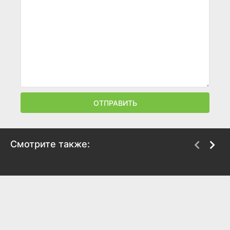
ОТПРАВИТЬ
Смотрите также:
Однажды в Ростове
На ощупь
2012
2010
8.1
6.6
5.8
5.2