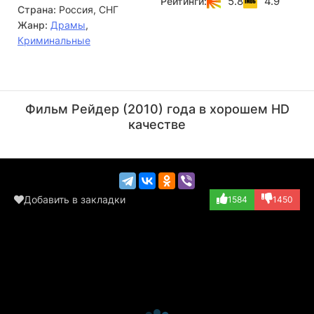
5.8
4.9
Рейтинги:
Страна:
Россия, СНГ
узнает шокирующие факты о реальных причинах
рейдерского захвата...
Жанр:
Драмы
,
Криминальные
Андрей Межулис
Борис Эстрин
Актёр
Актёр
Фильм Рейдер (2010) года в хорошем HD
(Свечников)
качестве
Добавить в закладки
1584
1450