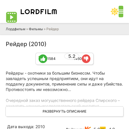
LORD
FILM
Лордфильм
»
Фильмы
» Рейдер
Рейдер (2010)
5.2
1584
1450
Рейдеры - охотники за большим бизнесом. Чтобы
завладеть успешным предприятием, они идут на
подделку документов, применение силы и даже убийства.
Противостоять им невозможно...
Очередной заказ могущественного рейдера Спирского –
захватить научно-исследовательский институт.
Смещенный с должности директор захваченного НИИ
РАЗВЕРНУТЬ ОПИСАНИЕ
обращается за помощью к известному адвокату Павлову.
Ситуация выходит из-под контроля рейдеров. Благодаря
Дата выхода:
2010
случайному знакомству с очаровательной Настей, Павлов