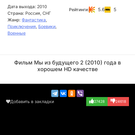
Дата выхода:
2010
5.6
5
Рейтинги:
Страна:
Россия, СНГ
Жанр:
Фантастика
,
Приключения
,
Боевики
,
Военные
Кирилл Полухин
Кирилл Кяро
Актёр
Актёр
Фильм Мы из будущего 2 (2010) года в
(Мартынов)
(Михайло)
хорошем HD качестве
Добавить в закладки
27428
24618