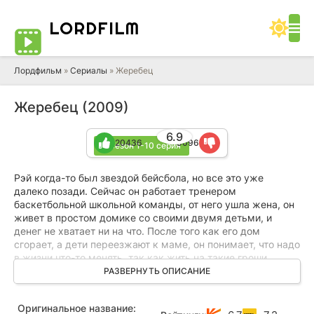
LORD
FILM
Лордфильм
»
Сериалы
» Жеребец
Жеребец (2009)
6.9
20436
9096
3 сезон 1-10 серия
Рэй когда-то был звездой бейсбола, но все это уже
далеко позади. Сейчас он работает тренером
баскетбольной школьной команды, от него ушла жена, он
живет в простом домике со своими двумя детьми, и
денег не хватает ни на что. После того как его дом
сгорает, а дети переезжают к маме, он понимает, что надо
в жизни что-то менять, так как жить на такие гроши
больше просто невозможно. Единственное, что его
РАЗВЕРНУТЬ ОПИСАНИЕ
отличает от остальных, так это его большое мужское
достоинство, теперь он решает стать мужским эскортом,
Оригинальное название:
так как кроме этого он ничего не умеет.