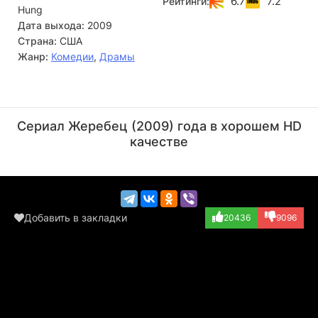
6.7
7.2
Рейтинги:
Hung
Дата выхода:
2009
Страна:
США
Жанр:
Комедии
,
Драмы
Тоби Хасс
Мэтт Уолш
Актёр
Актёр
Сериал Жеребец (2009) года в хорошем HD
(Cliff)
(Matt Saline)
качестве
Добавить в закладки
20436
9096