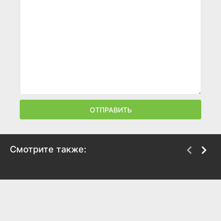
ОТПРАВИТЬ
Смотрите также:
187 Детройт
Элай Стоун
2010
2008
7
7.6
7.7
7.7