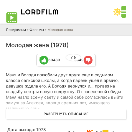
LORD
FILM
Лордфильм
»
Фильмы
» Молодая жена
Молодая жена (1978)
7.5
60489
19949
Маня и Володя полюбили друг друга еще в седьмом
классе сельской школы, а когда парень ушел в армию,
девушка ждала его. А Володя вернулся и… привез на
свадьбу сестры новую подружку. От нанесенной обиды
Маня назло всему свету и самой себе согласилась выйти
замуж за Алексея, вдовца средних лет, имеющего
маленькую дочь.
РАЗВЕРНУТЬ ОПИСАНИЕ
Работящий и хозяйственный мужчина, казалось, мог бы
стать для своей жены «каменной стеной», но трудно
Дата выхода:
1978
оказалось Мане в доме мужа, который пытался