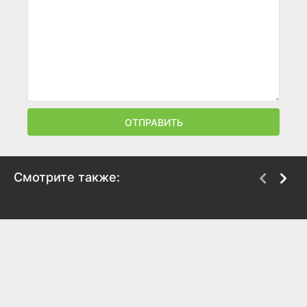
ОТПРАВИТЬ
Смотрите также:
Строговы
Гори, гори, моя звезда
1975
1969
7.6
7.2
8
7.4