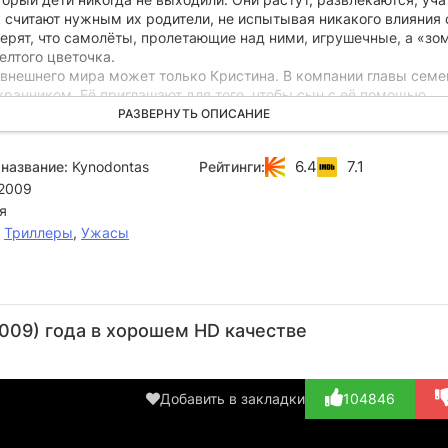
к считают нужным их родители, не испытывая никакого влияния 
ерят, что самолёты, пролетающие над ними, игрушечные, а «зо
елтого цветочка.
з внешнего мира может только Кристина. В компании главы семе
хранником. Её приглашают для того, чтобы сын с её помощью
свои сексуальные потребности. Взрослые дети знают главный за
РАЗВЕРНУТЬ ОПИСАНИЕ
 покинуть дом, до тех пор, пока у тебя не выпадет правый клык
6.4
7.1
название:
Kynodontas
Рейтинги:
2009
я
,
Триллеры
,
Ужасы
Ангелики
Александр
Кристос
Мишель
Хр
Папулия
Вулгарис
Стергиоглоу
Вэлли
Па
009) года в хорошем HD качестве
Актёр
Актёр
Актёр
Актёр
А
(Older
(Dog trainer)
(Father)
(Mother)
Daughter...)
Добавить в закладки
104846