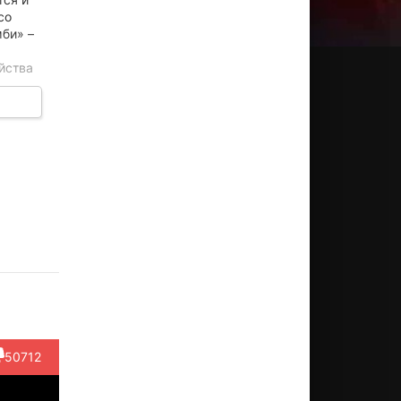
со
мби» –
йства
кон
».
истос
Стив
Анна
Мари
Сисс
ссалис
Крикрис
Калаициду
Тсони
Петроп
ктёр
Актёр
Актёр
Актёр
Актёр
(Son)
(Colleague)
(Christina)
(Younger
(Secretary
Daughte...)
ти...)
50712