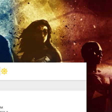
им
тся и