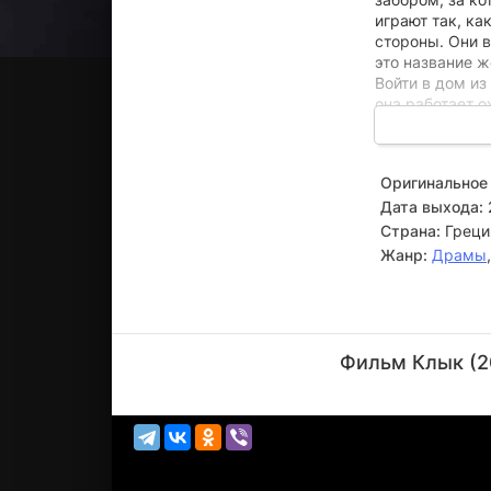
играют так, ка
стороны. Они в
это название ж
Войти в дом и
она работает о
удовлетворял 
семьи: «нельзя
Оригинальное 
Дата выхода:
Страна:
Греци
Жанр:
Драмы
Йоргос
Лантимос
Фильм Клык (2
Режиссёр