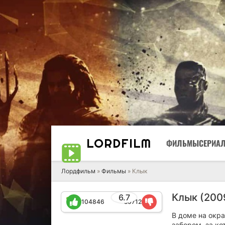
LORD
FILM
ФИЛЬМЫ
СЕРИА
Лордфильм
»
Фильмы
» Клык
Клык (200
6.7
104846
50712
В доме на окра
забором, за ко