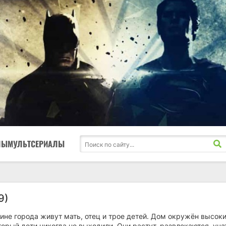
ЛЫ
МУЛЬТСЕРИАЛЫ
9)
ине города живут мать, отец и трое детей. Дом окружён высок
торый дети никогда не выходили. Они растут, развлекаются, уча