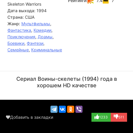
7.4
7
Рейтинги:
Skeleton Warriors
кристалла.
Дата выхода:
1994
Страна:
США
Жанр:
Мультфильмы
,
Фантастика
,
Комедии
,
Приключения
,
Драмы
,
Боевики
,
Фэнтези
,
Семейные
,
Криминальные
Кевин Майкл
Джефф Беннетт
Ричардсон
Актёр
Сериал Воины-скелеты (1994) года в
Актёр
(Prince Justin L...)
хорошем HD качестве
(озвучка)
Добавить в закладки
1233
511