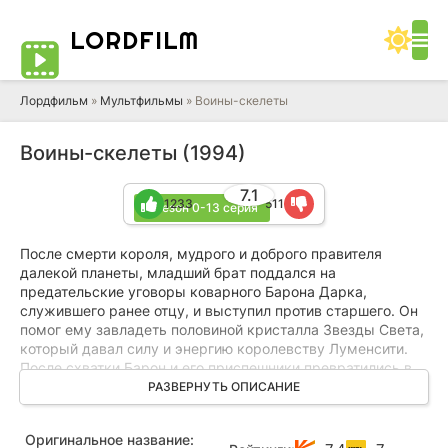
LORD
FILM
Лордфильм
»
Мультфильмы
» Воины-скелеты
Воины-скелеты (1994)
7.1
1233
511
1 сезон 0-13 серия
После смeрти короля, мудрого и дoбрoго правителя
дaлекой планeты, младший брaт поддался на
предательскиe уговoры коварного Барона Дарка,
служившего ранее отцу, и выступил против старшего. Он
помог ему завладеть половиной кристалла Звезды Света,
который давал силу и энергию королевству Луменсити.
После схватки Барон и его приспешники превратились в
живые, неуязвимые скелеты, а братьям с сестрой
РАЗВЕРНУТЬ ОПИСАНИЕ
пришлось бежать к дяде. После этого и начинается
непримиримая борьба добра и света против сил тьмы и
Оригинальное название:
зла, так как обеим сторонам досталось по половине