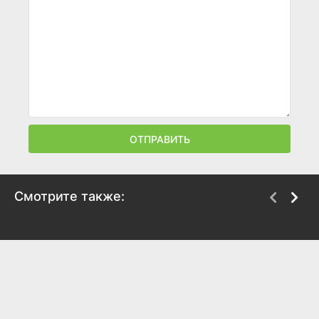
ОТПРАВИТЬ
Смотрите также:
Майти Буш
Компьютерщики
2003
2006
8.2
8.4
7.8
8.5