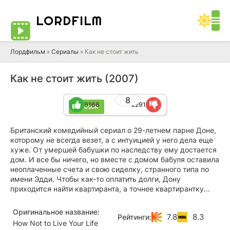
LORD
FILM
Лордфильм
»
Сериалы
» Как не стоит жить
Как не стоит жить (2007)
8
9166
2291
4 сезон
Британский комедийный сериал о 29-летнем парне Доне,
которому не всегда везет, а с интуицией у него дела еще
хуже. От умершей бабушки по наследству ему достается
дом. И все бы ничего, но вместе с домом бабуля оставила
неоплаченные счета и свою сиделку, странного типа по
имени Эдди. Чтобы как-то оплатить долги, Дону
приходится найти квартиранта, а точнее квартирантку...
Оригинальное название:
7.8
8.3
Рейтинги:
How Not to Live Your Life