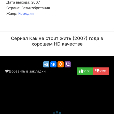
Дата выхода:
2007
Страна:
Великобритания
Жанр:
Комедии
Мэттью Марш
Руперт Ванситтарт
Актёр
Актёр
Сериал Как не стоит жить (2007) года в
(Glen Menford)
(Harrison)
хорошем HD качестве
Добавить в закладки
9166
2291