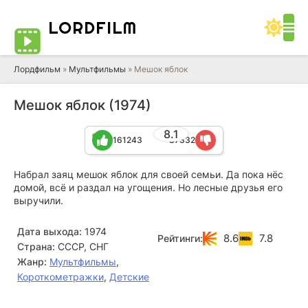
LORD
FILM
Лордфильм
»
Мультфильмы
» Мешок яблок
Мешок яблок (1974)
8.1
161243
37332
Набрал заяц мешок яблок для своей семьи. Да пока нёс
домой, всё и раздал на угощения. Но лесные друзья его
выручили.
Дата выхода:
1974
8.6
7.8
Рейтинги:
Страна:
СССР, СНГ
Жанр:
Мультфильмы
,
Короткометражки
,
Детские