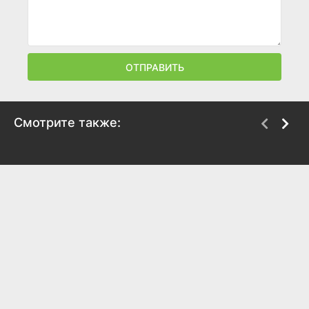
ОТПРАВИТЬ
Смотрите также:
Дед Мороз и Серый
Козленок, который
волк
считал до десяти
1978
1968
8.2
7.6
7.7
6.9