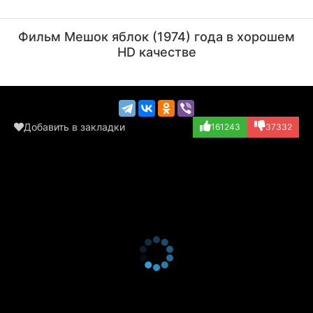
Георгий Вицин
Клара Румянова
Актёр
Актёр
Фильм Мешок яблок (1974) года в хорошем
(Заяц, озвучка)
(Коза, в титрах...)
HD качестве
Добавить в закладки
161243
37332