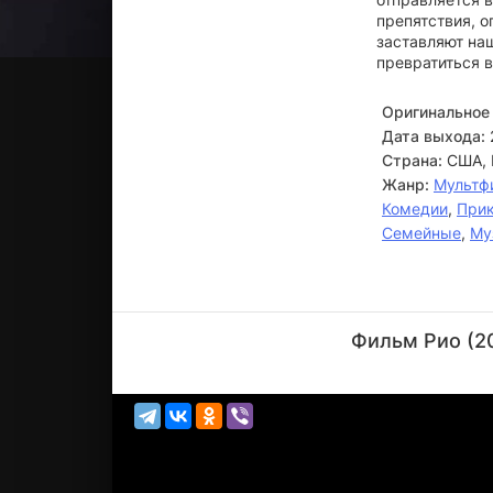
препятствия, о
заставляют наш
превратиться в
Оригинальное 
Дата выхода:
Страна:
США, 
Жанр:
Мультф
Комедии
,
При
Семейные
,
Му
Джейн
Линч
Фильм Рио (20
Актёр
(Alice (The
Othe...)