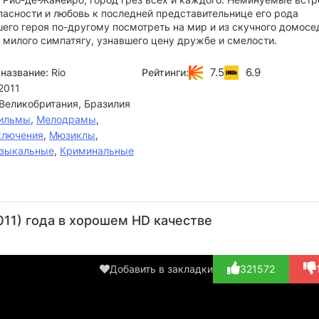
пасности и любовь к последней представительнице его рода
его героя по-другому посмотреть на мир и из скучного домосе
 милого симпатягу, узнавшего цену дружбе и смелости.
7.5
6.9
название:
Rio
Рейтинги:
2011
Великобритания, Бразилия
ильмы
,
Мелодрамы
,
ключения
,
Мюзиклы
,
зыкальные
,
Криминальные
Николас Гест
Риф Хаттон
Томас
Ванда
Дж
Ф.
Сайкс
Ф
Актёр
Актёр
11) года в хорошем HD качестве
Уилсон
(дополнительные...)
(дополнительные...)
Актёр
А
Актёр
(Chloe
(N
(Trapped
(The
озв
Добавить в закладки
321572
Bird /...)
Goos...)