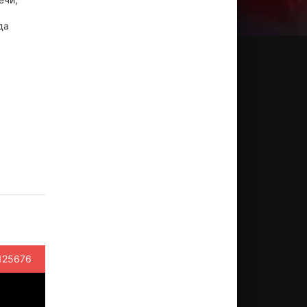
да
ейми
Джемейн
Джордж
Трэйси
Джесс
окс
Клемент
Лопес
Морган
Айзенб
ктёр
Актёр
Актёр
Актёр
Актёр
ico,
(Nigel,
(Rafael,
(Luiz,
(Blu, озву
учка)
озвучка)
озвучка)
озвучка)
125676