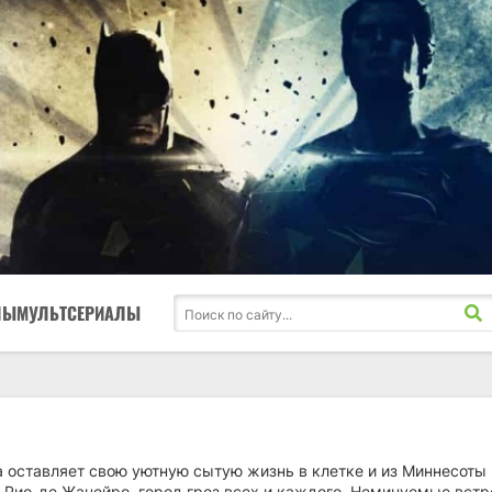
ЛЫ
МУЛЬТСЕРИАЛЫ
а оставляет свою уютную сытую жизнь в клетке и из Миннесоты
 Рио-де-Жанейро, город грез всех и каждого. Неминуемые встр