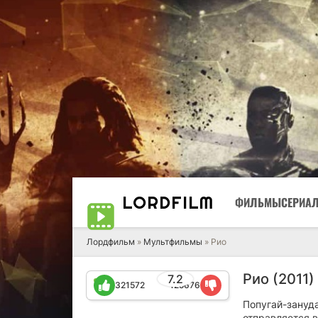
LORD
FILM
ФИЛЬМЫ
СЕРИА
Лордфильм
»
Мультфильмы
» Рио
Рио (2011)
7.2
321572
125676
Попугай-зануд
отправляется в