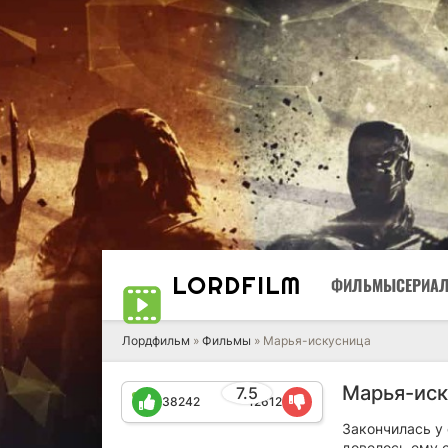
LORD
FILM
ФИЛЬМЫ
СЕРИА
Лордфильм
»
Фильмы
» Марья-искусница
Марья-иск
7.5
38242
12612
Закончилась у 
довелось ему 