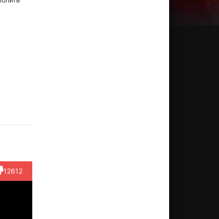
ександр
Виктор
Вера
Михаил
Серге
аранов
Перевалов
Алтайская
Кузнецов
Троицк
Актёр
Актёр
Актёр
Актёр
Актёр
(Иванушка)
(тетушка-
(отставной
(казначей
Непогод...)
солда...)
12612