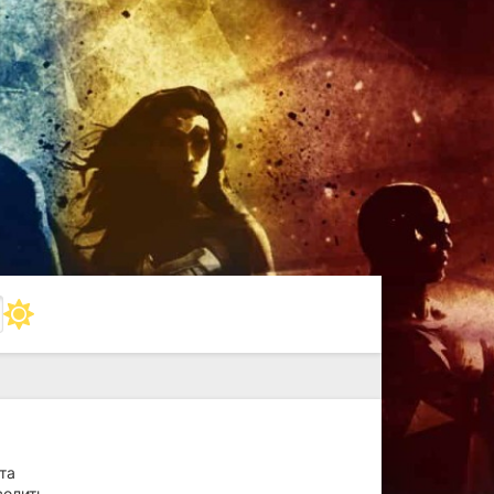
та
волить