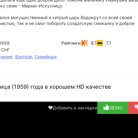
шку свою – Марью–Искусницу.
рался могущественный и хитрый царь Водокрут со всей своей
истью, так и не смог побороть солдатскую смекалку и доброе
8.1
7.1
1959
Рейтинги:
 СНГ
чения
,
Фэнтези
,
Семейные
Валентин
Владимир
Александр
Анатолий
Ал
Брылеев
Пицек
Хвыля
Кубацкий
Б
ца (1959) года в хорошем HD качестве
Актёр
Актёр
Актёр
Актёр
(пират с
(мудрец-
(водяной)
повязко...)
Молчальн...)
Добавить в закладки
38242