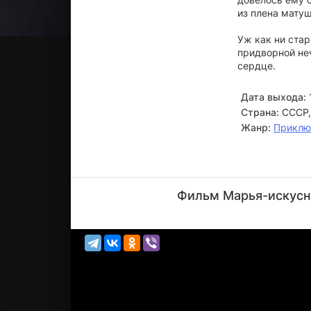
из плена мату
Уж как ни ста
придворной неч
сердце.
Дата выхода:
Страна:
СССР,
Жанр:
Приклю
Георгий
Милляр
Фильм Марья-искусни
Актёр
(Квак)