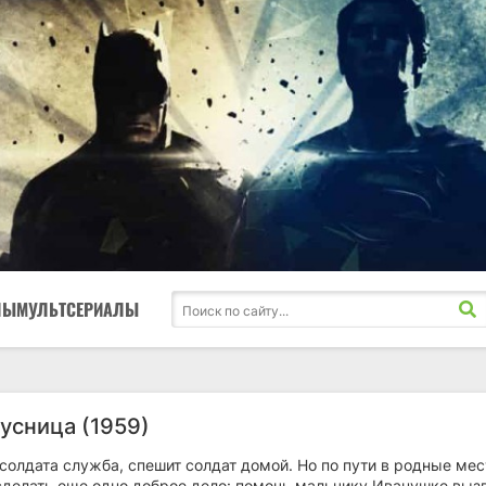
ЛЫ
МУЛЬТСЕРИАЛЫ
усница (1959)
солдата служба, спешит солдат домой. Но по пути в родные мес
сделать еще одно доброе дело: помочь мальчику Иванушке выз