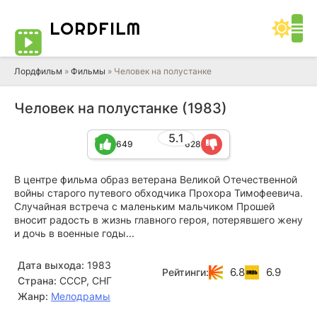
LORD
FILM
Лордфильм
»
Фильмы
» Человек на полустанке
Человек на полустанке (1983)
5.1
649
628
В центре фильма образ ветерана Великой Отечественной
войны старого путевого обходчика Прохора Тимофеевича.
Случайная встреча с маленьким мальчиком Прошей
вносит радость в жизнь главного героя, потерявшего жену
и дочь в военные годы...
Дата выхода:
1983
6.8
6.9
Рейтинги:
Страна:
СССР, СНГ
Жанр:
Мелодрамы