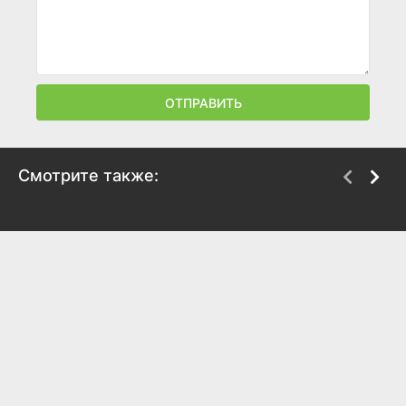
ОТПРАВИТЬ
Смотрите также:
Трое на шоссе
Частный детектив,
или Операция
1983
«Кооперация»
7
6.3
1989
6.3
5.3