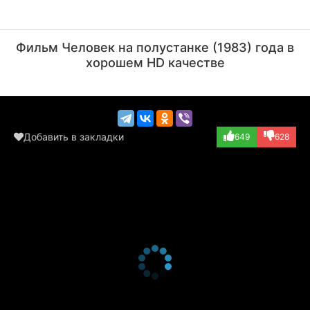
Валентина Ананьина
Раиса Рязанова
Актёр
Актёр
Фильм Человек на полустанке (1983) года в
(диспетчер)
(Алевтина)
хорошем HD качестве
Добавить в закладки
649
628