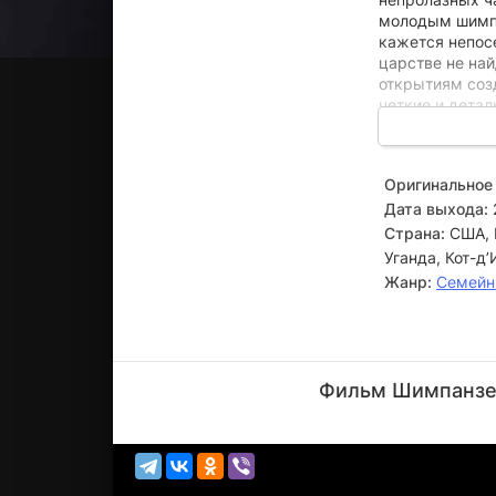
молодым шимпа
кажется непос
царстве не най
открытиям соз
четкие и детал
перемещениями
драматические
покорят ваши 
Оригинальное 
Дата выхода:
Страна:
США, 
Уганда, Кот-д
Жанр:
Семейн
Тим
Аллен
Фильм Шимпанзе 
Актёр
(рассказчик,
озв...)