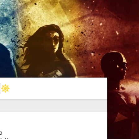
В
ьным