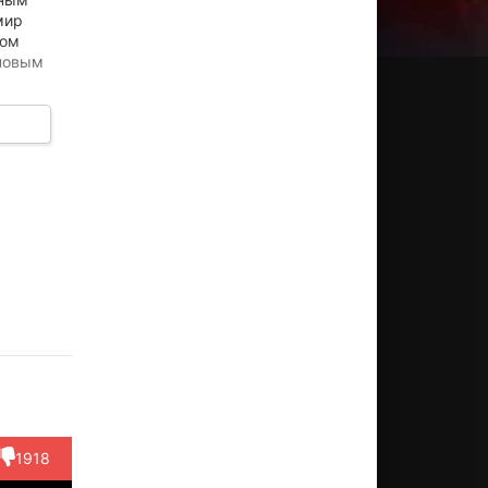
мир
ном
 новым
тельно
1918