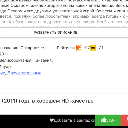
нзе Оскаром, жизнь которого полна новых впечатлений. Весь 
еде Оскару и его друзьям увлекательной игрой. Во всем живот
дется, пожалуй, более любопытных, игривых, всегда готовых к
даний, обожающих передразнивать всех вокруг. Необыкновенно
ьные съемки позволят вам с близкого расстояния наблюдать за
 Оскара и его семьи по огромному лесу, пережить многие
РАЗВЕРНУТЬ ОПИСАНИЕ
 события их жизни. Эти отважные и обаятельные приматы обяза
сердца.
7.7
7.1
название:
Chimpanzee
Рейтинги:
2011
Великобритания, Танзания,
’Ивуар
ые
,
Документальные
Аластер
Марк
Фотергилл
Линфилд
(2011) года в хорошем HD качестве
Режиссёр
Режиссёр
Добавить в закладки
5187