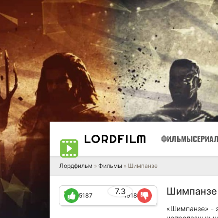
LORD
FILM
ФИЛЬМЫ
СЕРИА
Лордфильм
»
Фильмы
» Шимпанзе
Шимпанзе 
7.3
5187
1918
«Шимпанзе» - 
непролазных ч