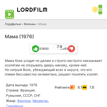
LORD
FILM
Лордфильм
»
Фильмы
» Мама
Мама (1976)
7.9
33600
8985
Мама Коза уходит по делам и строго-настрого наказывает
козлятам не открывать дверь никому, кроме неё.
Но хитрый Волк, убеждающий всех в округе, что его
племя бессовестно оклеветано, решает похитить козлят.
Дата выхода:
1976
8.1
7.8
Рейтинги:
Страна:
Франция,
Румыния, СССР, СНГ
Жанр:
Фэнтези
,
Мюзиклы
,
Семейные