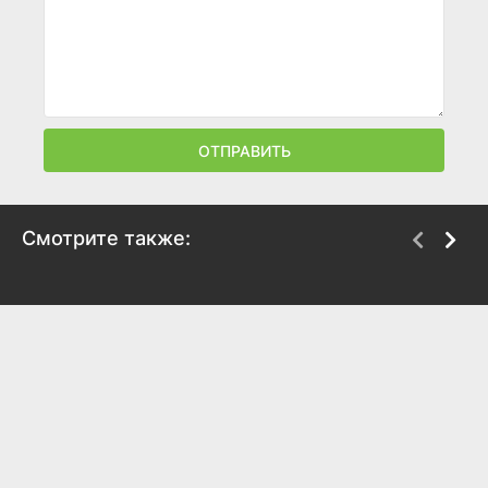
ОТПРАВИТЬ
Смотрите также:
Мэри Поппинс, до
Вероника
свидания
возвращается
1983
1973
8.1
7.5
7.8