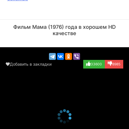
Клара Румянова
Наталья Крачковская
Актёр
Актёр
Фильм Мама (1976) года в хорошем HD
(вокал, озвучка)
(Медведица)
качестве
Добавить в закладки
33600
8985