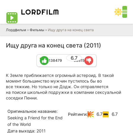
LORD
FILM
Лордфильм
»
Фильмы
» Ищу друга на конец света
Ищу друга на конец света (2011)
6.7
138479
68515
К Земле приближается огромный астероид. В такой
момент большинство мужчин пустилось бы во
все тяжкие. Но только не Додж. Он отправляется
на поиски школьной подружки в компании сексуальной
соседки Пенни.
Оригинальное название:
6.7
6.7
Рейтинги:
Seeking a Friend for the End
of the World
Дата выхода:
2011