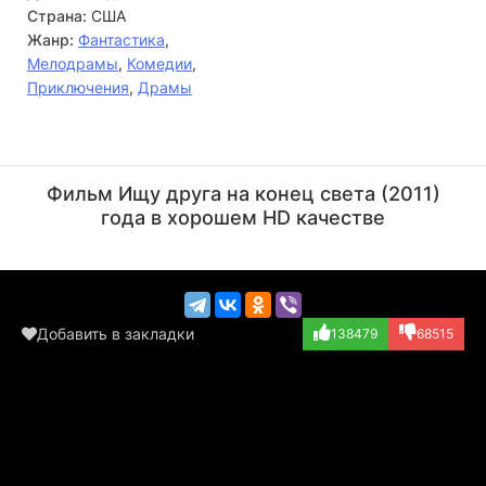
Страна:
США
Жанр:
Фантастика
,
Мелодрамы
,
Комедии
,
Приключения
,
Драмы
Пэттон Освальт
Мартин Шин
Актёр
Актёр
Фильм Ищу друга на конец света (2011)
(Roache)
(Frank)
года в хорошем HD качестве
Добавить в закладки
138479
68515