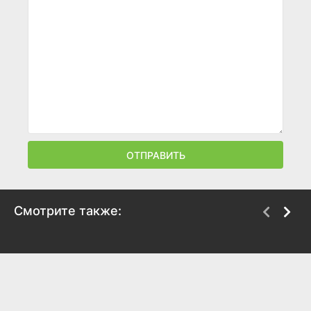
ОТПРАВИТЬ
Смотрите также:
Бедная богатая
Лига
девочка
2009
2011
7.8
8.2
6
6.3