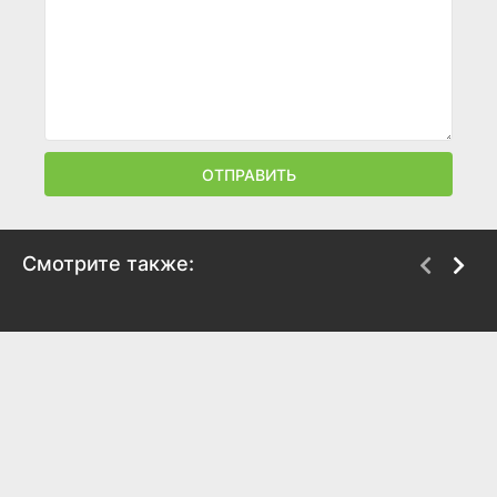
ОТПРАВИТЬ
Смотрите также:
Мальчишник в Вегасе
Мальчишник 2: Из
Вегаса в Бангкок
2009
2011
7.9
7.7
7.1
6.5