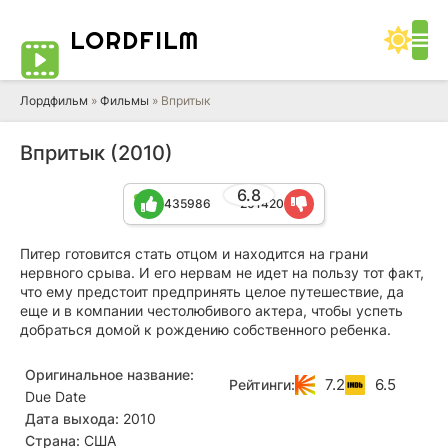
LORD
FILM
Лордфильм
»
Фильмы
» Впритык
Впритык (2010)
6.8
435986
201420
Питер готовится стать отцом и находится на грани
нервного срыва. И его нервам не идет на пользу тот факт,
что ему предстоит предпринять целое путешествие, да
еще и в компании честолюбивого актера, чтобы успеть
добраться домой к рождению собственного ребенка.
Оригинальное название:
7.2
6.5
Рейтинги:
Due Date
Дата выхода:
2010
Страна:
США