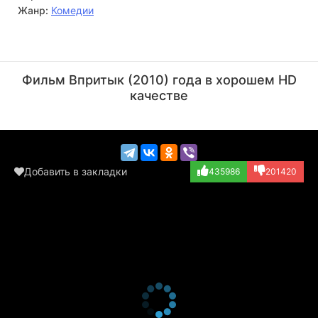
Жанр:
Комедии
Мэтт Уолш
Кигэн-Майкл Ки
Актёр
Актёр
Фильм Впритык (2010) года в хорошем HD
(TSA Agent)
(New Father)
качестве
Добавить в закладки
435986
201420