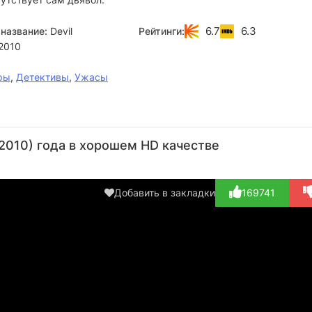
6.7
6.3
название:
Devil
Рейтинги:
2010
ры
,
Детективы
,
Ужасы
Дженни
Джейкоб
Боким
Винсент
Дж
О’Хара
Варгас
Вудбайн
Лареска
П
2010) года в хорошем HD качестве
Актёр
Актёр
Актёр
Актёр
(Old
(Ramirez)
(Guard)
(Henry)
(
Woman)
K
Добавить в закладки
169741