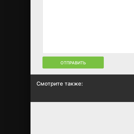
ОТПРАВИТЬ
Смотрите также:
Плёнки из
Апгрейд
Поукипзи
2018
2007
7.6
7.5
6.2
5.9