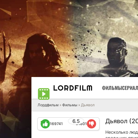
LORD
FILM
ФИЛЬМЫ
СЕРИА
Лордфильм
»
Фильмы
» Дьявол
Дьявол (2
6.5
169741
91801
Несколько люд
среди них прис