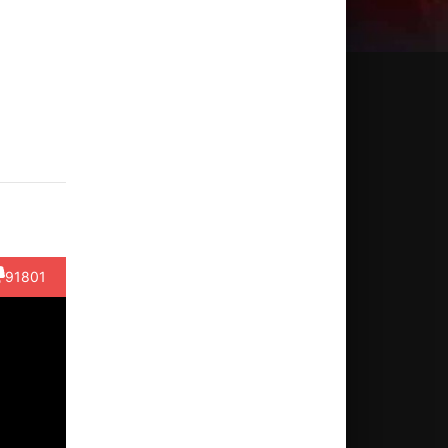
онатан
Майкл
Крис
Мэтт
Крэйг
оттс
Роудс
Мессина
Крэйвен
Элдрид
Актёр
Актёр
Актёр
Актёр
Актёр
Wayne
(Fire
(Detective
(Lustig)
(Donnelly
azan)
Captain)
Bowde...)
91801