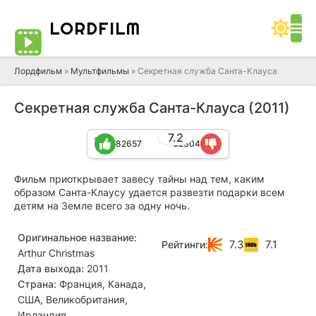
LORD
FILM
Лордфильм
»
Мультфильмы
» Секретная служба Санта-Клауса
Секретная служба Санта-Клауса (2011)
7.2
82657
32304
Фильм приоткрывает завесу тайны над тем, каким
образом Санта-Клаусу удается развезти подарки всем
детям на Земле всего за одну ночь.
Оригинальное название:
7.3
7.1
Рейтинги:
Arthur Christmas
Дата выхода:
2011
Страна:
Франция, Канада,
США, Великобритания,
Ирландия