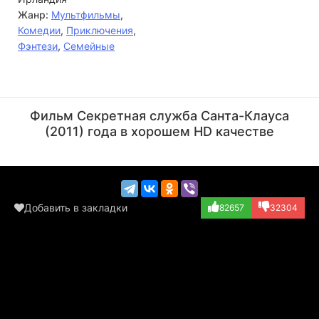
Жанр:
Мультфильмы
,
Комедии
,
Приключения
,
Фэнтези
,
Семейные
Джим Бродбент
Билл Найи
Актёр
Актёр
Фильм Секретная служба Санта-Клауса
(Santa, озвучка)
(Grandsanta, озв...)
(2011) года в хорошем HD качестве
Добавить в закладки
82657
32304