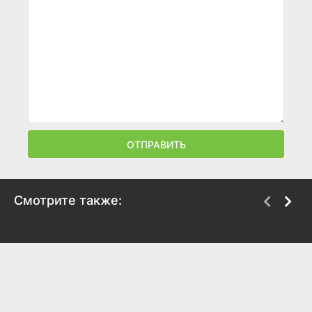
ОТПРАВИТЬ
Смотрите также:
Пираты! Банда
Гномео и Джульетта
неудачников
2011
2012
6.1
5.9
6.7
6.7