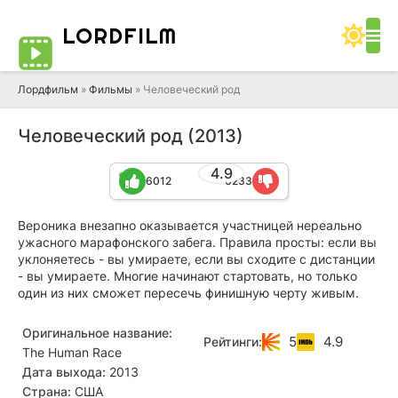
LORD
FILM
Лордфильм
»
Фильмы
» Человеческий род
Человеческий род (2013)
4.9
6012
6233
Вероника внезапно оказывается участницей нереально
ужасного марафонского забега. Правила просты: если вы
уклоняетесь - вы умираете, если вы сходите с дистанции
- вы умираете. Многие начинают стартовать, но только
один из них сможет пересечь финишную черту живым.
Оригинальное название:
5
4.9
Рейтинги:
The Human Race
Дата выхода:
2013
Страна:
США