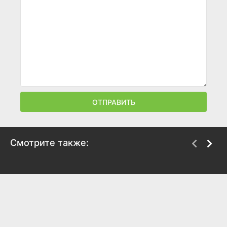
ОТПРАВИТЬ
Смотрите также:
Война миров Z
Ночь тишины, ночь
зомби
2013
2009
7
7
4.2
4