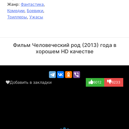
Жанр:
Фантастика
,
Комедии
,
Боевики
,
Триллеры
,
Ужасы
Домициано
Пол МакКарти-
Арканджели
Бойингтон
Фильм Человеческий род (2013) года в
Актёр
Актёр
хорошем HD качестве
(Gypsy)
(Justin)
Добавить в закладки
6012
6233