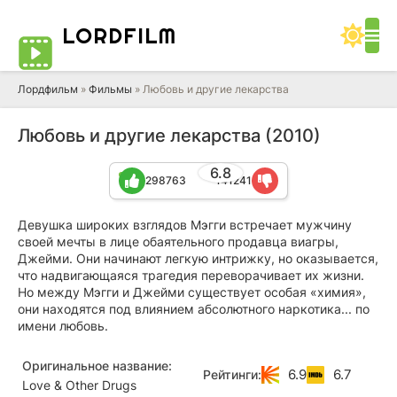
LORD
FILM
Лордфильм
»
Фильмы
» Любовь и другие лекарства
Любовь и другие лекарства (2010)
6.8
298763
141241
Девушка широких взглядов Мэгги встречает мужчину
своей мечты в лице обаятельного продавца виагры,
Джейми. Они начинают легкую интрижку, но оказывается,
что надвигающаяся трагедия переворачивает их жизни.
Но между Мэгги и Джейми существует особая «химия»,
они находятся под влиянием абсолютного наркотика... по
имени любовь.
Оригинальное название:
6.9
6.7
Рейтинги:
Love & Other Drugs