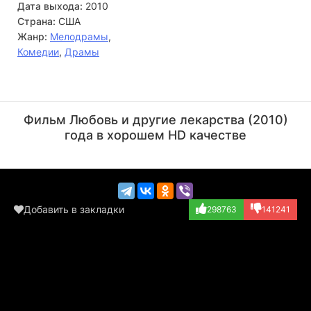
Дата выхода:
2010
Страна:
США
Жанр:
Мелодрамы
,
Комедии
,
Драмы
Джуди Грир
Конан О’Брайен
Актёр
Актёр
Фильм Любовь и другие лекарства (2010)
(Cindy)
(играет самого с...)
года в хорошем HD качестве
Добавить в закладки
298763
141241