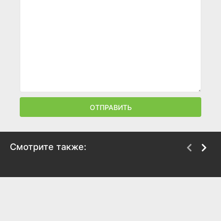
ОТПРАВИТЬ
Смотрите также:
Обучение полетам
Джек Ричер
2012
2012
6.5
6.4
7.2
7