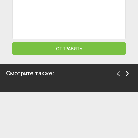
ОТПРАВИТЬ
Смотрите также:
Не оглядывайся
Концерт
2009
2009
6.3
5.8
7.1
7.5