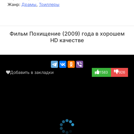
Жанр:
Драмы
,
Триллеры
Иван Атталь
Венсан Немет
Актёр
Актёр
Фильм Похищение (2009) года в хорошем
(Stanislas Graff)
(Le juge)
HD качестве
Добавить в закладки
1583
926