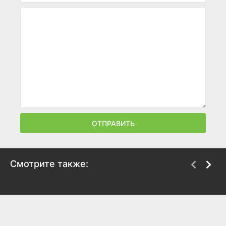
ОТПРАВИТЬ
Смотрите также:
Приговор
187 Детройт
2010
2010
7.7
7.2
7
7.6