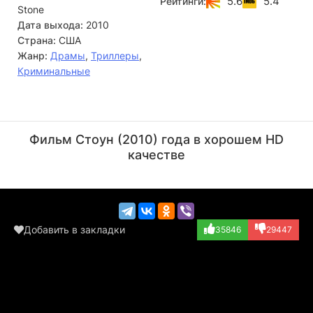
5.6
5.4
Рейтинги:
Stone
запутывается.
Дата выхода:
2010
Страна:
США
Жанр:
Драмы
,
Триллеры
,
Криминальные
Роберт Де Ниро
Фрэнсис Конрой
Актёр
Актёр
Фильм Стоун (2010) года в хорошем HD
(Jack)
(Madylyn)
качестве
Добавить в закладки
35846
29447