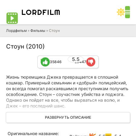
LORD
FILM
Лордфильм
»
Фильмы
» Стоун
Стоун (2010)
5.5
35846
29447
Жизнь тюремщика Джека превращается в сплошной
кошмар. Примерный семьянин и «добрый» полицейский,
он всегда помогал раскаявшимся преступникам получить
освобождение. Стоун – соучастник убийства и поджога.
Однако он пойдет на все, чтобы вырваться на волю, и
Джек – его последний шанс.
Красавица–жена Стоуна соблазняет тюремщика... Перед
РАЗВЕРНУТЬ ОПИСАНИЕ
Джеком ужасный выбор – или разрушить всю свою жизнь
и семью, или выпустить на волю маньяка. И чем больше
Оригинальное название:
он пытается выбраться из этой западни, тем сильнее