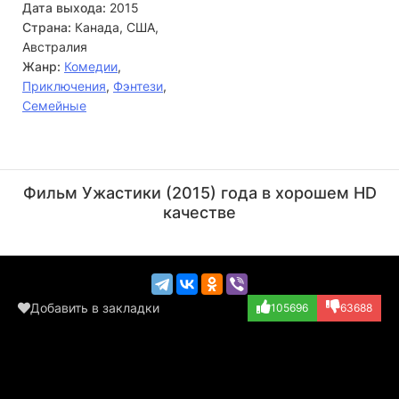
Дата выхода:
2015
Страна:
Канада, США,
Австралия
Жанр:
Комедии
,
Приключения
,
Фэнтези
,
Семейные
Роб Полсен
Джек Блэк
Актёр
Актёр
Фильм Ужастики (2015) года в хорошем HD
(Dwarfs, в титра...)
(Stine / voice o...)
качестве
Добавить в закладки
105696
63688