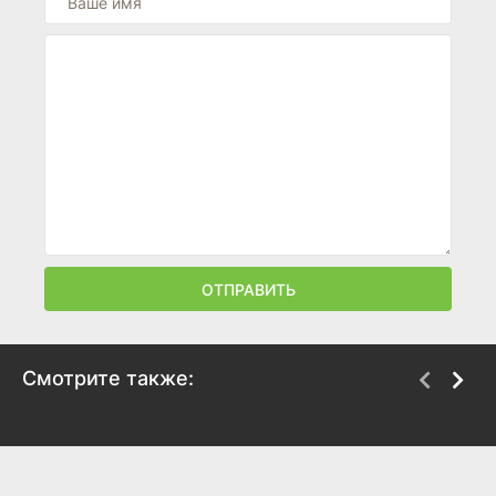
ОТПРАВИТЬ
Смотрите также:
Голодные игры:
Голодные игры:
Сойка-пересмешница.
Сойка-пересмешница.
Часть II
Часть I