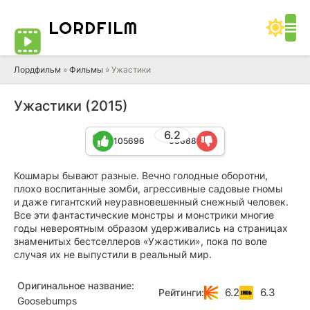
LORD
FILM
Лордфильм
»
Фильмы
» Ужастики
Ужастики (2015)
6.2
105696
63688
Кошмары бывают разные. Вечно голодные оборотни,
плохо воспитанные зомби, агрессивные садовые гномы
и даже гигантский неуравновешенный снежный человек.
Все эти фантастические монстры и монстрики многие
годы невероятным образом удерживались на страницах
знаменитых бестселлеров «Ужастики», пока по воле
случая их не выпустили в реальный мир.
Оригинальное название:
6.2
6.3
Рейтинги:
Goosebumps