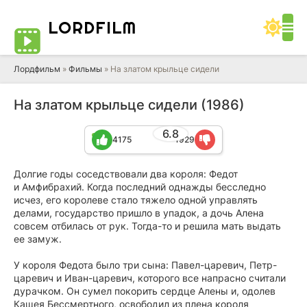
LORD
FILM
Лордфильм
»
Фильмы
» На златом крыльце сидели
На златом крыльце сидели (1986)
6.8
4175
1929
Долгие годы соседствовали два короля: Федот
и Амфибрахий. Когда последний однажды бесследно
исчез, его королеве стало тяжело одной управлять
делами, государство пришло в упадок, а дочь Алена
совсем отбилась от рук. Тогда-то и решила мать выдать
ее замуж.
У короля Федота было три сына: Павел-царевич, Петр-
царевич и Иван-царевич, которого все напрасно считали
дурачком. Он сумел покорить сердце Алены и, одолев
Кащея Бессмертного, освободил из плена короля