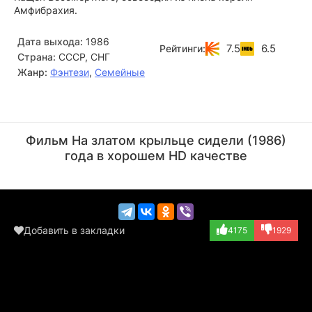
Амфибрахия.
Дата выхода:
1986
7.5
6.5
Рейтинги:
Страна:
СССР, СНГ
Жанр:
Фэнтези
,
Семейные
Александр Новиков
Леонид Куравлёв
Актёр
Актёр
Фильм На златом крыльце сидели (1986)
(король Амфибрах...)
года в хорошем HD качестве
Добавить в закладки
4175
1929