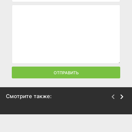
ОТПРАВИТЬ
Смотрите также:
Подарок черного
Принцесса на
колдуна
горошине
1978
1976