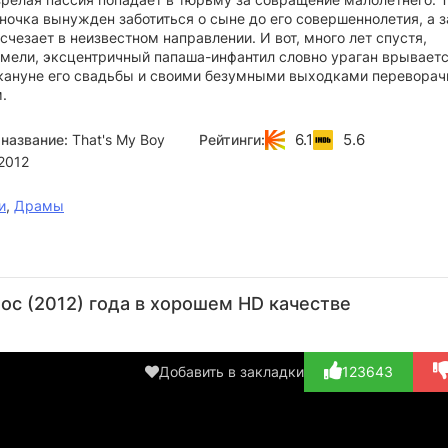
ночка вынужден заботиться о сыне до его совершеннолетия, а 
счезает в неизвестном направлении. И вот, много лет спустя,
 мели, эксцентричный папаша-инфантил словно ураган врываетс
кануне его свадьбы и своими безумными выходками переворач
.
6.1
5.6
название:
That's My Boy
Рейтинги:
2012
и
,
Драмы
Адам
Сьюзен
Уилл
Меган
Дж
Сэндлер
Сарандон
Форте
Фэй
К
с (2012) года в хорошем HD качестве
Актёр
Актёр
Актёр
Актёр
А
(Donny)
(Mary
(Phil)
(Helen)
(F
McGarricle...)
McN
Добавить в закладки
123643