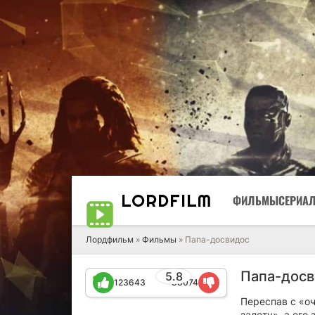
LORD
FILM
ФИЛЬМЫ
СЕРИА
Лордфильм
»
Фильмы
» Папа-досвидос
Папа-досв
5.8
123643
88074
Переспав с «оч
залету», а его