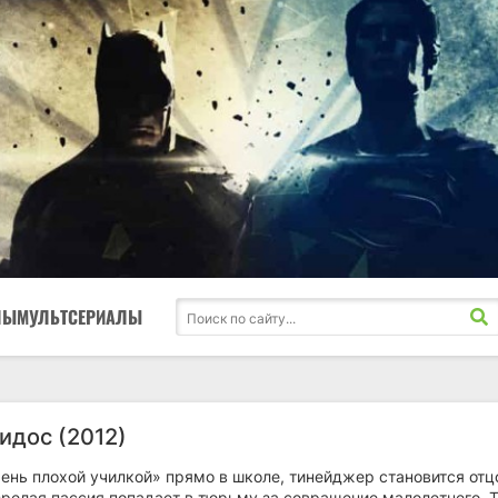
ЛЫ
МУЛЬТСЕРИАЛЫ
идос (2012)
ень плохой училкой» прямо в школе, тинейджер становится отц
 зрелая пассия попадает в тюрьму за совращение малолетнего. 