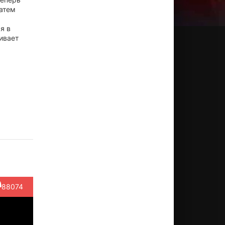
затем
я в
ивает
еймс
Рэйчел
Энди
Брэд
Блейк
аан
Дрэч
Сэмберг
Грюнберг
Кларк
ктёр
Актёр
Актёр
Актёр
Актёр
ather
(Phil's
(Todd)
(Tubby
(Gerald)
ally)
Wife)
Tuke)
88074