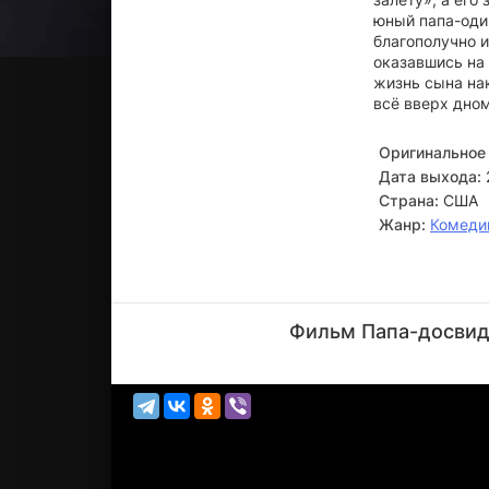
юный папа-оди
благополучно и
оказавшись на
жизнь сына на
всё вверх дном
Оригинальное 
Дата выхода:
Страна:
США
Жанр:
Комеди
Роджер
Бреннер
Фильм Папа-досвидо
Актёр
(Wedding
Guest,...)