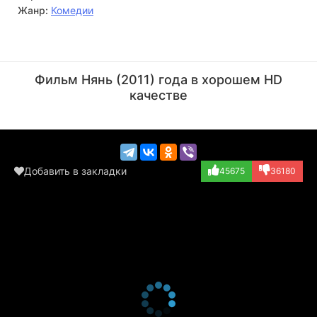
Жанр:
Комедии
Роджер Бреннер
Джеймс Франко
Актёр
Актёр
Фильм Нянь (2011) года в хорошем HD
(Bar Mitzvah Gue...)
(Soap Actor, хро...)
качестве
Добавить в закладки
45675
36180