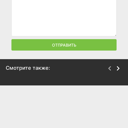
ОТПРАВИТЬ
Смотрите также:
Артур. Идеальный
Люди в чёрном 3
миллионер
2012
2011
7.3
6.8
5.8
5.7