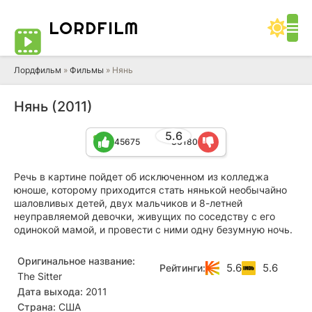
LORD
FILM
Лордфильм
»
Фильмы
» Нянь
Нянь (2011)
5.6
45675
36180
Речь в картине пойдет об исключенном из колледжа
юноше, которому приходится стать нянькой необычайно
шаловливых детей, двух мальчиков и 8-летней
неуправляемой девочки, живущих по соседству с его
одинокой мамой, и провести с ними одну безумную ночь.
Оригинальное название:
5.6
5.6
Рейтинги:
The Sitter
Дата выхода:
2011
Страна:
США