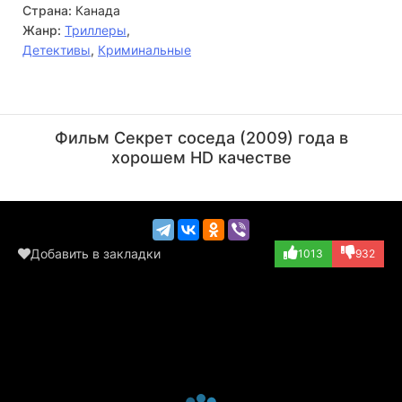
Страна:
Канада
Жанр:
Триллеры
,
Детективы
,
Криминальные
Марк Камачо
Лесли Хоуп
Актёр
Режиссёр
Фильм Секрет соседа (2009) года в
(Detective Ruiz)
хорошем HD качестве
Добавить в закладки
1013
932