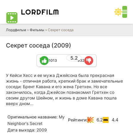
LORD
FILM
Лордфильм
»
Фильмы
» Секрет соседа
Секрет соседа (2009)
5.2
1013
932
У Кейси Хесс и ее мужа Джейсона была прекрасная
жизнь - отличная работа, крепкий брак и замечательные
соседи: Брент Кавана и его жена Гретхен. Но все
закончилось, когда Джейсон познакомил Гретхен со
своим другом Шейном, и жизнь в доме Кавана пошла
вверх дном...
Оригинальное название:
My
6.2
4.4
Рейтинги:
Neighbor's Secret
Дата выхода:
2009