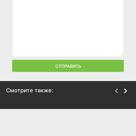
ОТПРАВИТЬ
Смотрите также:
Финансовый монстр
Черепашки-ниндзя 2
2016
2016
6.7
6.5
6.1
5.9