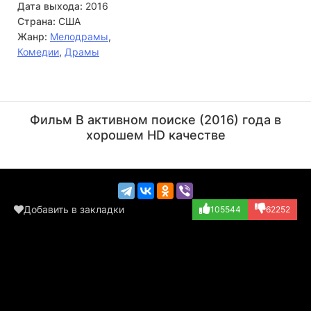
Дата выхода:
2016
Страна:
США
Жанр:
Мелодрамы
,
Комедии
,
Драмы
Саманта Келли
Нэнси Эллен Шор
Актёр
Актёр
Фильм В активном поиске (2016) года в
(Bachelorette, в...)
(Central Park Pe...)
хорошем HD качестве
Добавить в закладки
105544
62252