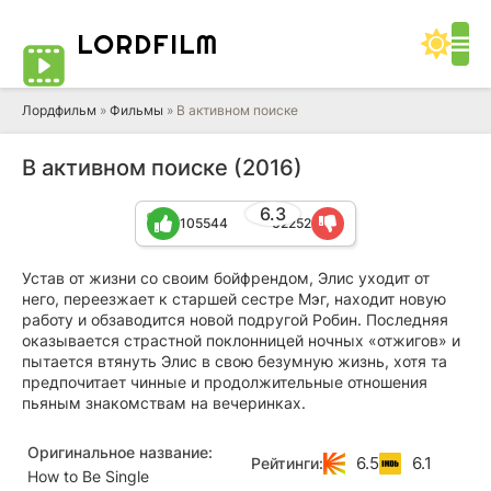
LORD
FILM
Лордфильм
»
Фильмы
» В активном поиске
В активном поиске (2016)
6.3
105544
62252
Устав от жизни со своим бойфрендом, Элис уходит от
него, переезжает к старшей сестре Мэг, находит новую
работу и обзаводится новой подругой Робин. Последняя
оказывается страстной поклонницей ночных «отжигов» и
пытается втянуть Элис в свою безумную жизнь, хотя та
предпочитает чинные и продолжительные отношения
пьяным знакомствам на вечеринках.
Оригинальное название:
6.5
6.1
Рейтинги:
How to Be Single