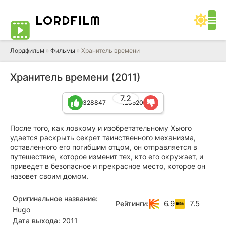
LORD
FILM
Лордфильм
»
Фильмы
» Хранитель времени
Хранитель времени (2011)
7.2
328847
128520
После того, как ловкому и изобретательному Хьюго
удается раскрыть секрет таинственного механизма,
оставленного его погибшим отцом, он отправляется в
путешествие, которое изменит тех, кто его окружает, и
приведет в безопасное и прекрасное место, которое он
назовет своим домом.
Оригинальное название:
6.9
7.5
Рейтинги:
Hugo
Дата выхода:
2011