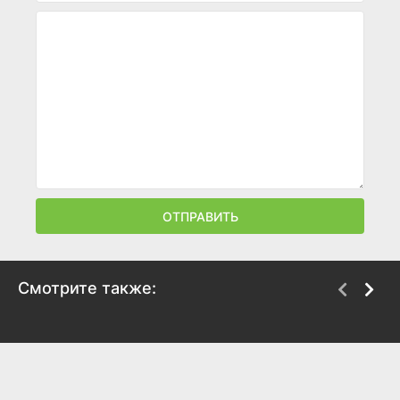
ОТПРАВИТЬ
Смотрите также:
Мрачные тени
Алиса в Зазеркалье
2012
2016
6.6
6.2
6.7
6.2