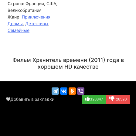
Страна:
Франция, США,
Великобритания
Жанр:
Приключения
,
Драмы
,
Детективы
,
Семейные
Мартин Скорсезе
Ласко Аткинс
Режиссёр, Актёр
Актёр
Фильм Хранитель времени (2011) года в
(Photographer, в...)
(Talent Scout, в...)
хорошем HD качестве
Добавить в закладки
328847
128520