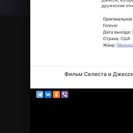
дружеские отн
Оригинальное 
Forever
Дата выхода:
Страна:
США
Жанр:
Мелод
Роб
Хюбель
Фильм Селеста и Джесси 
Актёр
(Business
Man)