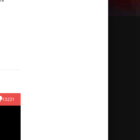
оэль
Крис
Крис Пайн
Мэттью
Эмма
йкли
Мессина
Дель
Роберт
Актёр
Негро
ктёр
Актёр
(Rory
Актёр
y Man
(Paul)
Shenandoah...)
Актёр
(Riley)
#1)
(Nick)
13221