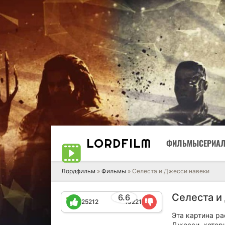
LORD
FILM
ФИЛЬМЫ
СЕРИА
Лордфильм
»
Фильмы
» Селеста и Джесси навеки
Селеста и
6.6
25212
13221
Эта картина р
Джесси, котор