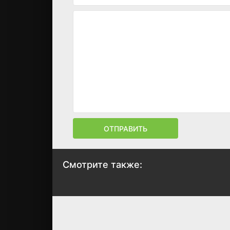
ОТПРАВИТЬ
Смотрите также:
Будь моим парнем
Руби Спаркс
на пять минут
2012
2008
7.2
7.2