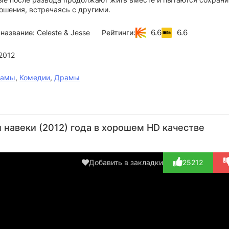
ошения, встречаясь с другими.
6.6
6.6
название:
Celeste & Jesse
Рейтинги:
2012
рамы
,
Комедии
,
Драмы
Элайджа
Энди
Рашида
Рик Л.
Дж
Вуд
Сэмберг
Джонс
Дин
Ма
навеки (2012) года в хорошем HD качестве
Актёр
Актёр
Актёр
Актёр
А
(Scott)
(Jesse)
(Celeste)
(Party
(Ga
Guest, в...)
Добавить в закладки
25212