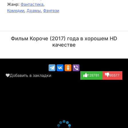
Жанр:
Фантастика
,
Комедии
,
Драмы
,
Фэнтези
Удо Кир
Мэтт Дэймон
Актёр
Актёр
Фильм Короче (2017) года в хорошем HD
(Konrad)
(Paul Safranek)
качестве
Добавить в закладки
128781
95577