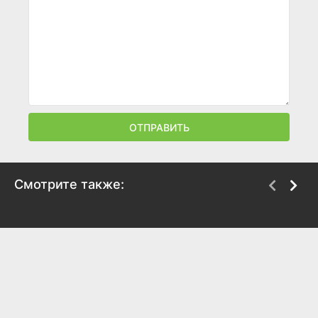
ОТПРАВИТЬ
Смотрите также:
Уилсон
Небраска
2017
2013
5.8
5.9
7.6
7.7