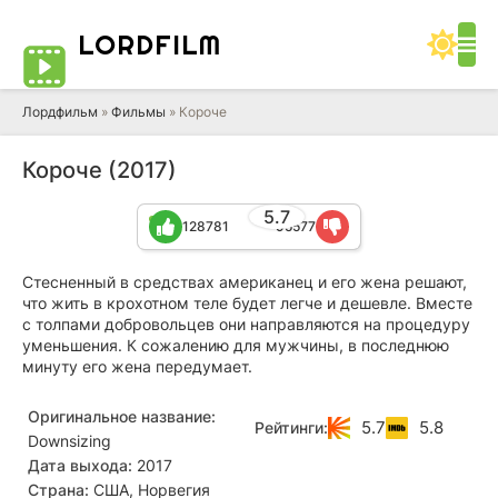
LORD
FILM
Лордфильм
»
Фильмы
» Короче
Короче (2017)
5.7
128781
95577
Стесненный в средствах американец и его жена решают,
что жить в крохотном теле будет легче и дешевле. Вместе
с толпами добровольцев они направляются на процедуру
уменьшения. К сожалению для мужчины, в последнюю
минуту его жена передумает.
Оригинальное название:
5.7
5.8
Рейтинги:
Downsizing
Дата выхода:
2017
Страна:
США, Норвегия