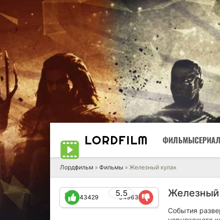
LORD
FILM
ФИЛЬМЫ
СЕРИА
Лордфильм
»
Фильмы
» Железный кулак
Железный 
5.5
43429
34963
События разве
чернокожего к