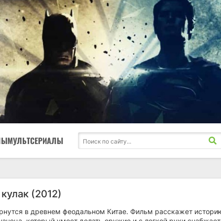
ЛЫ
МУЛЬТСЕРИАЛЫ
кулак (2012)
рнутся в древнем феодальном Китае. Фильм расскажет истори
узнеца, который умеет делать оружие и с легкой руки снабжает