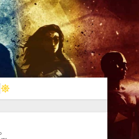
ю
 им