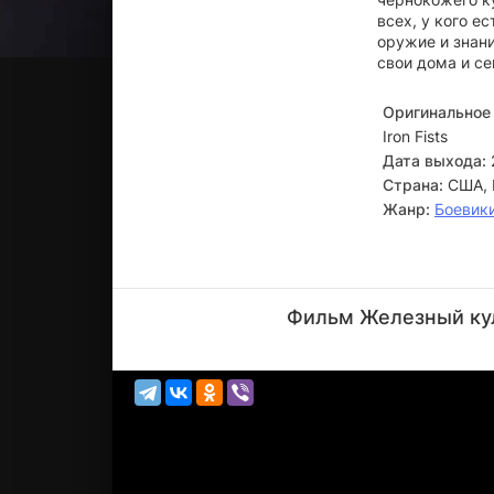
всех, у кого е
оружие и знан
свои дома и се
Оригинальное 
Iron Fists
Дата выхода:
Страна:
США, 
Жанр:
Боевик
Люси
Лью
Фильм Железный кул
Актёр
(Madam
Blossom)