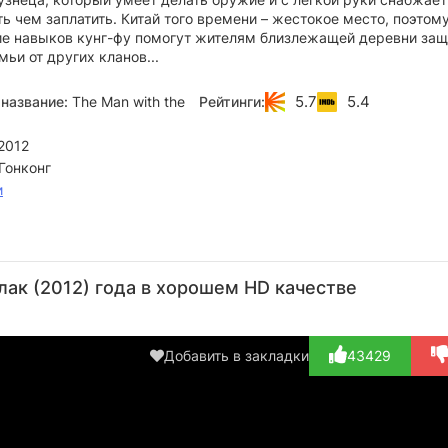
сть чем заплатить. Китай того времени – жестокое место, поэтом
ие навыков кунг-фу помогут жителям близлежащей деревни защ
мьи от других кланов...
5.7
5.4
название:
The Man with the
Рейтинги:
2012
Гонконг
и
Элай
Пэм
Рассел
RZA
Д
Рот
Гриер
Кроу
Бат
Актёр,
ак (2012) года в хорошем HD качестве
Актёр
Актёр
Актёр
Режиссёр
А
(Wolf Clan
(Jane)
(Jack
(Blacksmith)
(B
#2)
Knife)
B
Добавить в закладки
43429