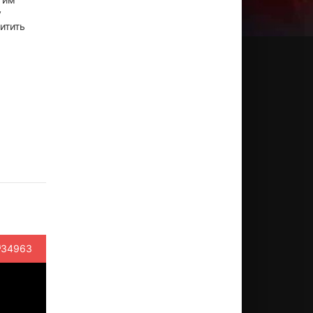
у
итить
эйв
Люн Ка-
Джейми
Байрон
Дэниэл
иста
Янь
Чон
Манн
У
ктёр
Актёр
Актёр
Актёр
Актёр
rass
(Hyena
(Lady Silk)
(Silver
(Poison
ody)
Chief)
Lion)
Dagger)
34963