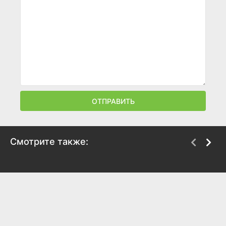
ОТПРАВИТЬ
Смотрите также:
Адъютант его
Фронт в тылу врага
превосходительства
1981
1969
7.1
6.2
8.4
7.9