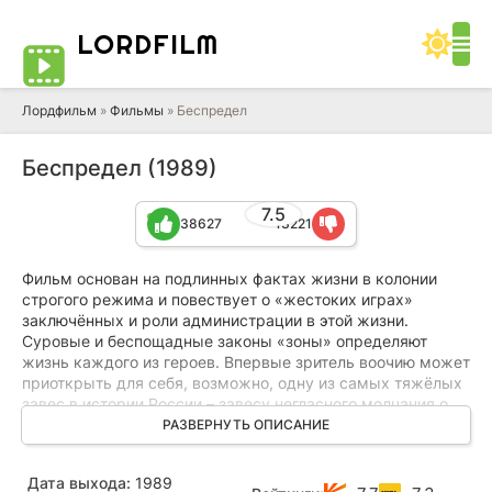
LORD
FILM
Лордфильм
»
Фильмы
» Беспредел
Беспредел (1989)
7.5
38627
13221
Фильм основан на подлинных фактах жизни в колонии
строгого режима и повествует о «жестоких играх»
заключённых и роли администрации в этой жизни.
Суровые и беспощадные законы «зоны» определяют
жизнь каждого из героев. Впервые зритель воочию может
приоткрыть для себя, возможно, одну из самых тяжёлых
завес в истории России – завесу негласного молчания о
том, что на самом деле происходило за решётками
РАЗВЕРНУТЬ ОПИСАНИЕ
тюрем.
Дата выхода:
1989
Используя изощрённую систему доносов, замыкая