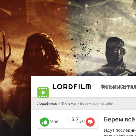
LORD
FILM
ФИЛЬМЫ
СЕРИА
Лордфильм
»
Фильмы
» Берем всё на себя
Берем всё 
5.7
2636
1973
Идут последни
спецназовцев 