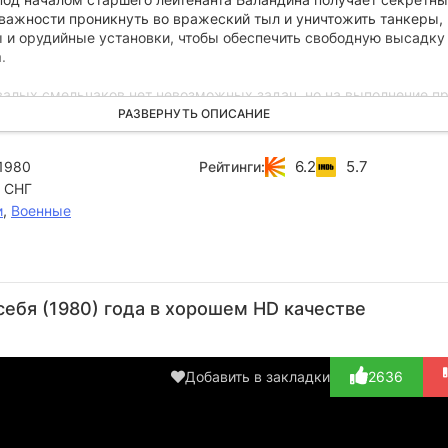
 важности проникнуть во вражеский тыл и уничтожить танкеры,
 и орудийные установки, чтобы обеспечить свободную высадку
.
валых смельчаков нет невозможных задач, но на выполнение п
дни сутки, а что ждет диверсионную группу в логове врага, не 
РАЗВЕРНУТЬ ОПИСАНИЕ
 бойцы знают: теперь они могут рассчитывать лишь на свои сил
дется взять все на себя.
6.2
5.7
1980
Рейтинги:
 СНГ
и
,
Военные
Станислав
Георгий
Владимир
Нина
Коренев
Дворников
Никитин
Ильина
Че
себя (1980) года в хорошем HD качестве
Актёр
Актёр
Актёр
Актёр
(капитан 1
(Фёдор
(Баландин)
(Светлана)
(
ранга)
Калинушки...)
К
Добавить в закладки
2636