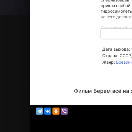
приказ особой
гидросамолеты
нашего десанта
Для девяти бы
им даны лишь о
даже разведка,
значит, им при
Дата выхода:
Страна:
СССР,
Жанр:
Боевик
Владимир
Горянский
Фильм Берем всё на 
Актёр
(в титрах не
ука...)