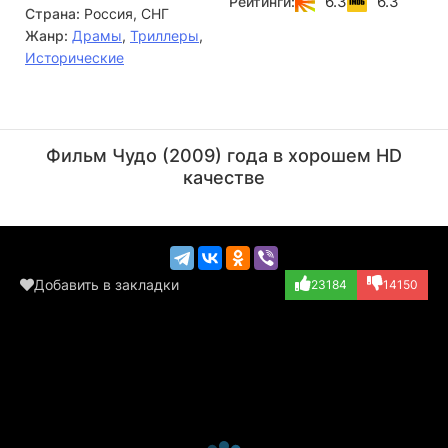
6.3
6.3
Рейтинги:
Страна:
Россия, СНГ
Жанр:
Драмы
,
Триллеры
,
Исторические
Тимофей Трибунцев
Анна Уколова
Актёр
Актёр
Фильм Чудо (2009) года в хорошем HD
(Пашка)
(Галя)
качестве
Добавить в закладки
23184
14150