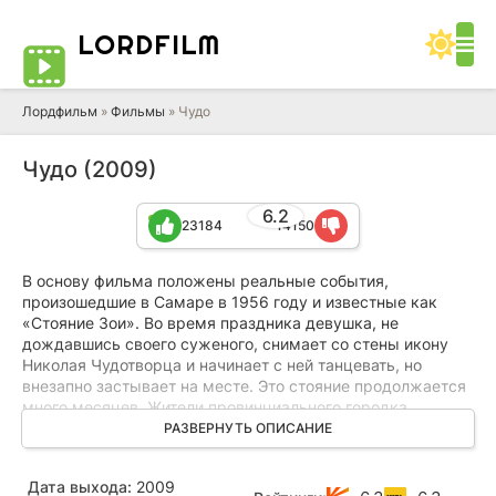
LORD
FILM
Лордфильм
»
Фильмы
» Чудо
Чудо (2009)
6.2
23184
14150
В основу фильма положены реальные события,
произошедшие в Самаре в 1956 году и известные как
«Стояние Зои». Во время праздника девушка, не
дождавшись своего суженого, снимает со стены икону
Николая Чудотворца и начинает с ней танцевать, но
внезапно застывает на месте. Это стояние продолжается
много месяцев. Жители провинциального городка
напуганы этим необычайным событием, которое
РАЗВЕРНУТЬ ОПИСАНИЕ
обрастает слухами и домыслами. Чтобы попытаться
разобраться в ситуации, туда отправляется журналист
Дата выхода:
2009
столичной газеты…