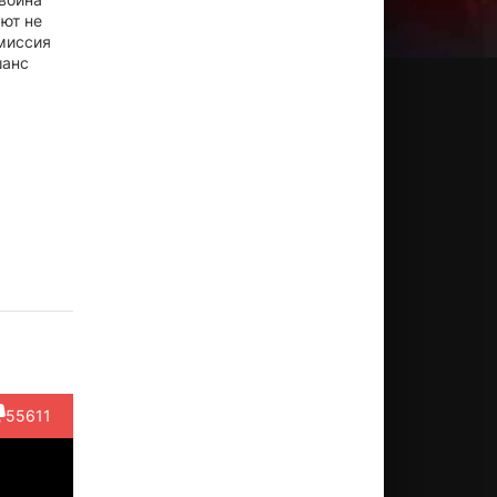
ют не
 миссия
шанс
еффри
Джош
Саймон
Кеннет
Эдвин
Дин
Пек
Ри
Чои
Ходж
рган
Актёр
Актёр
Актёр
Актёр
ктёр
(Matt
(Captain
(Smith)
(Danny)
anner)
Eckert)
Cho Sol...)
55611