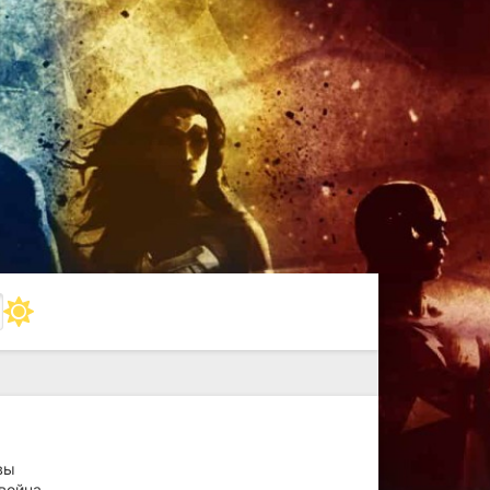
вы
война