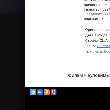
пришла в кажд
сдаваться без
- создавать ха
пережить крас
Оригинальное 
Дата выхода:
Страна:
США
Жанр:
Фантас
Триллеры
,
Во
Майкл
Бич
Фильм Неуловимые
Актёр
(Mayor
Jenkins)