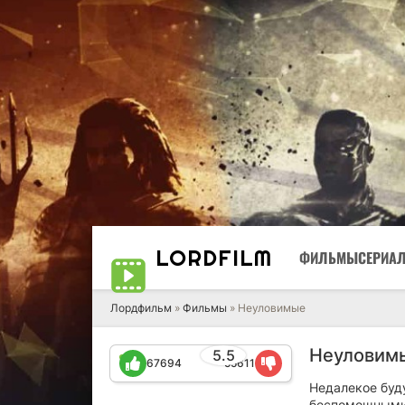
LORD
FILM
ФИЛЬМЫ
СЕРИА
Лордфильм
»
Фильмы
» Неуловимые
Неуловимы
5.5
67694
55611
Недалекое буд
беспомощными 