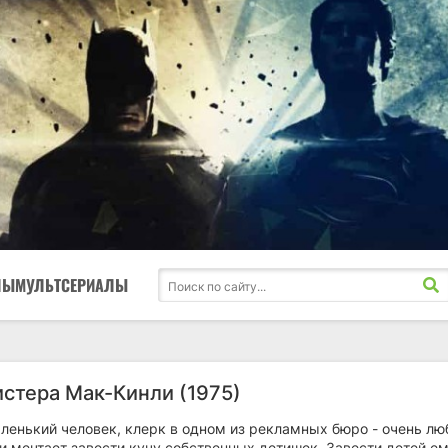
ЛЫ
МУЛЬТСЕРИАЛЫ
истера Мак-Кинли (1975)
ленький человек, клерк в одном из рекламных бюро - очень лю
 и мечтает завести кучу собственных детишек. Завести детей е