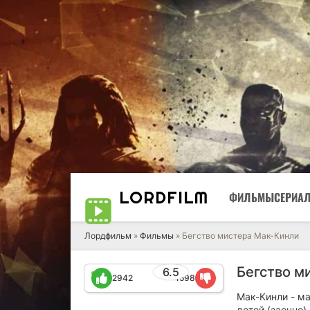
LORD
FILM
ФИЛЬМЫ
СЕРИА
Лордфильм
»
Фильмы
» Бегство мистера Мак-Кинли
Бегство м
6.5
2942
1598
Мак-Кинли - ма
детей (заочно)