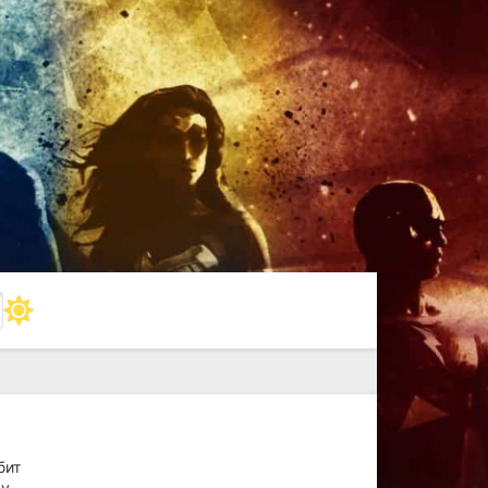
бит
му