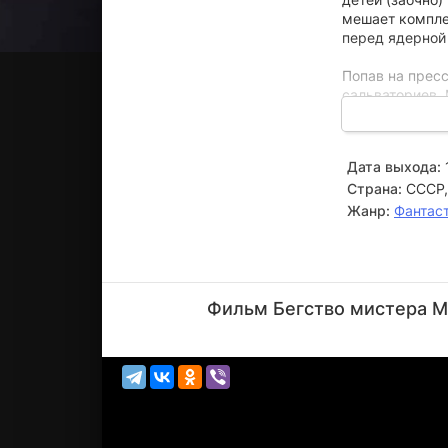
мешает компле
перед ядерной
Попав на прес
сальваториев,
фирмы и получа
чтобы ознакоми
зачарованного
Дата выхода:
осталась одна 
Страна:
СССР,
Ради этого он 
Жанр:
Фантас
Леонид
Куравлёв
Фильм Бегство мистера Ма
Актёр
(коллега
мисс Ба...)