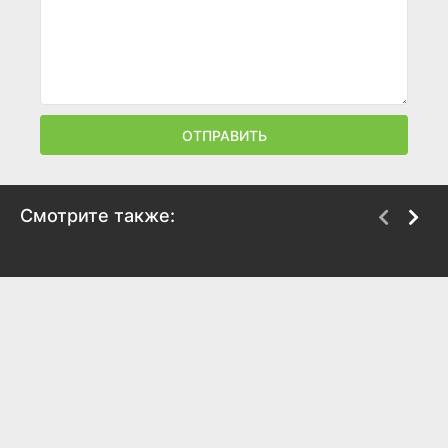
ОТПРАВИТЬ
Смотрите также:
Отрыв
Утомленные солнцем
2: Предстояние
2011
2010
7.2
7.1
3.8
4.3