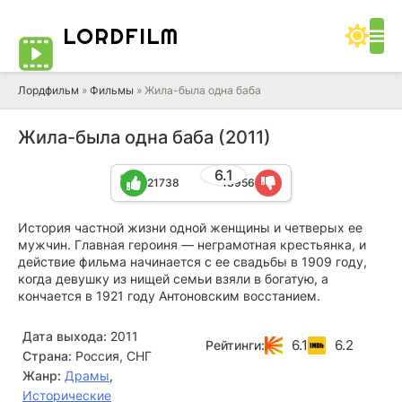
LORD
FILM
Лордфильм
»
Фильмы
» Жила-была одна баба
Жила-была одна баба (2011)
6.1
21738
13956
История частной жизни одной женщины и четверых ее
мужчин. Главная героиня — неграмотная крестьянка, и
действие фильма начинается с ее свадьбы в 1909 году,
когда девушку из нищей семьи взяли в богатую, а
кончается в 1921 году Антоновским восстанием.
Дата выхода:
2011
6.1
6.2
Рейтинги:
Страна:
Россия, СНГ
Жанр:
Драмы
,
Исторические