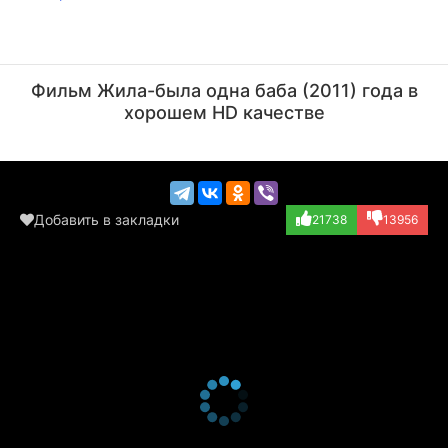
Роман Мадянов
Алексей Ошурков
Актёр
Актёр
Фильм Жила-была одна баба (2011) года в
(Баранчик)
(Бодунок)
хорошем HD качестве
Добавить в закладки
21738
13956