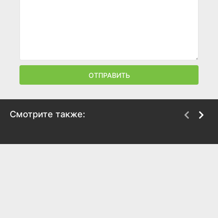
ОТПРАВИТЬ
Смотрите также:
Конец «Сатурна»
Первое свидание
1967
1960
7.3
7.1
6.8
6.3