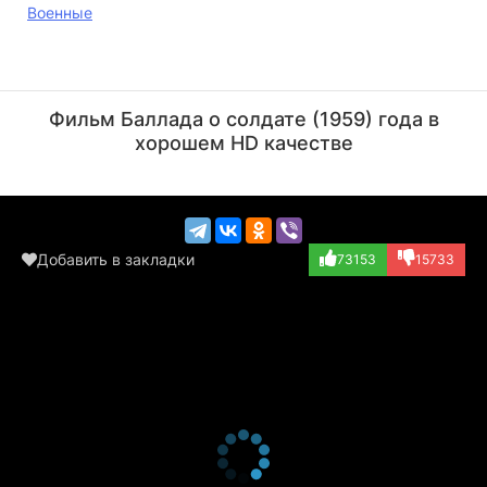
Военные
Валентина Ананьина
Валентина Березуцкая
Актёр
Актёр
Фильм Баллада о солдате (1959) года в
(деревенская жен...)
(деревенская жен...)
хорошем HD качестве
Добавить в закладки
73153
15733