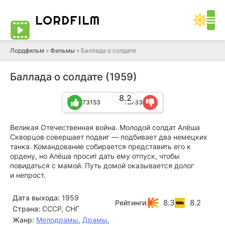
LORD
FILM
Лордфильм
»
Фильмы
» Баллада о солдате
Баллада о солдате (1959)
8.2
73153
15733
Великая Отечественная война. Молодой солдат Алёша
Скворцов совершает подвиг — подбивает два немецких
танка. Командование собирается представить его к
ордену, но Алёша просит дать ему отпуск, чтобы
повидаться с мамой. Путь домой оказывается долог
и непрост.
Дата выхода:
1959
8.3
8.2
Рейтинги:
Страна:
СССР, СНГ
Жанр:
Мелодрамы
,
Драмы
,