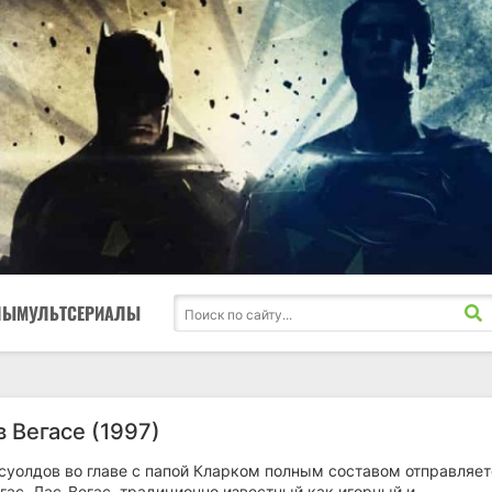
ЛЫ
МУЛЬТСЕРИАЛЫ
 Вегасе (1997)
суолдов во главе с папой Кларком полным составом отправляет
гас. Лас-Вегас, традиционно известный как игорный и