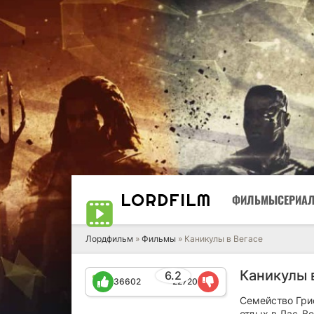
LORD
FILM
ФИЛЬМЫ
СЕРИА
Лордфильм
»
Фильмы
» Каникулы в Вегасе
Каникулы в
6.2
36602
22720
Семейство Гри
отдых в Лас-Ве