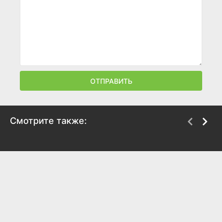
ОТПРАВИТЬ
Смотрите также:
Вальс с Баширом
Осуждение Дж.
Роберта
2008
Оппенгеймера
7.6
8
2008
7.3