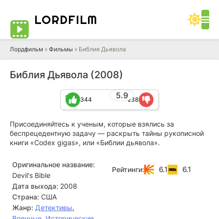
LORD
FILM
Лордфильм
»
Фильмы
» Библия Дьявола
Библия Дьявола (2008)
5.9
344
238
Присоединяйтесь к ученым, которые взялись за
беспрецедентную задачу — раскрыть тайны рукописной
книги «Сodex gigas», или «Библии дьявола».
Оригинальное название:
6.1
6.1
Рейтинги:
Devil's Bible
Дата выхода:
2008
Страна:
США
Жанр:
Детективы
,
Военные
,
Исторические
,